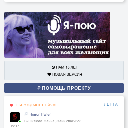
ДОРОГИ НЕТ
ЧТО Б ВОЗЖЕЧЬ В СЕРДЦАХ
ХРИСТОВЫЙ СВЕТ
НОВОЕ ВИНО В МЕХА
ЗАЛЕЙ
………………
И ВЗЛЕТАЙ СКОРЕЙ
ПРИПЕВ: ГДЕ ТЫ….. ГДЕ ТЫ……
НАМ 15 ЛЕТ
4-Й КУПЛЕТ :
НОВАЯ ВЕРСИЯ
В ЖИЗНИ НА КРАЮ
ПОМОЩЬ ПРОЕКТУ
ЧЕРЕЗ ПРОПАСТЬ АНГЕЛ
ПРОНЕСЁТ
ЕСЛИ АЛЛИЛУЙЯ ДУХ
ЛЕНТА
ОБСУЖДАЮТ СЕЙЧАС
ПОЁТ
Horror Trailer
СВЕТ ХРИСТОВЫЙ СЕРДЦЕ
Вишнякова Жанна, Жанн спасибо!
ОБРЕТЁТ
22:17