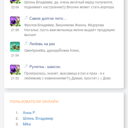
Шпень Владимир, да, очень весёлый марш получился,
поднимает настроение!)) Вполне может стать корпора
22:06
Самое долгое лето...
Фролов Владимир, Вишнякова Жанна, Фёдорова
Наталья, пусть вам мельница жизни выдаёт продукцию
21:59
высшег
Любовь на раз
Qwertysvetka, дуроррЙожик Алекс,
21:54
Рулетка.- шансон.
Проигралась, значит, красавица в пух и прах - и к
любимому с извинениями?)) Думаю, простит.) + Дово
21:53
ПОЛЬЗОВАТЕЛИ ОНЛАЙН
Анна Р.
Шпень Владимир
Mike