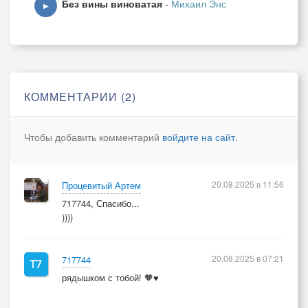
Без вины виноватая
-
Михаил Энс
ПРОЖИТАЯ ЖИЗНЬ
▶
ЧТО Б НЕ БЫЛО СТЫДНО
ЗА ГОДА
БЕЗ МОЛИТВЫ СВЕТЛОГО
ТРУДА
ЕСЛИ СВЕТ ЛАМПАДЫ
КОММЕНТАРИИ (2)
НЕ УЗРЕЛ
ЖИЛ ПУСТЫМ
Чтобы добавить комментарий
войдите на сайт
.
ВЕДЬ САМ ТОГО ХОТЕЛ
…………….
ЗНАЧИТ НЕ ЛЕТЕЛ
20.08.2025 в 11:56
Процевитый Артем
717744, Спасибо...
ПРИПЕВ: ГДЕ ТЫ….. ГДЕ ТЫ……
))))
3-Й КУПЛЕТ :
ПУТЬ СЕМИ ОГНЕЙ
20.08.2025 в 07:21
717744
РАДУГА ВЕНЧАЕТ
рядышком с тобой! 🧡♥
БЕЛЫЙ ЦВЕТ
И ДЛЯ НАС ДРУГОЙ