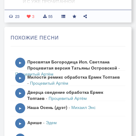
И С УЖЕ ПРОЧИТАННОЙ
СУДЬБОЙ
23
В КНИГЕ ЖИЗНИ
3
55
ПОДВЕДЯ ИТОГ
ГДЕ ОЖИЛО В СЕРДЦЕ
ПОХОЖИЕ ПЕСНИ
СЛОВО БОГ
…………..
СРЕДИ ГРЕШНЫХ СТРОК
Пресвятая Богородица Исп. Светлана
▶
Процевитая версия Татьяны Островской
-
ПРИПЕВ :
Процевитый Артём
Милости ремикс обработка Ермек Топтаев
ГДЕ ТЫ….. ГДЕ ТЫ…… ГДЕ……ТЫ ГДЕ ТЫ….
▶
-
Процевитый Артём
РЯДЫШКОМ С ТОБОЙ
Дверца сведение обработка Ермек
РЯДЫШКОМ С ТОБОЙ
▶
Топтаев
-
Процевитый Артём
РЯДЫШКОМ С ТОБОЙ
Наша Осень (дуэт)
-
Михаил Энс
▶
Арише
-
Эдем
▶