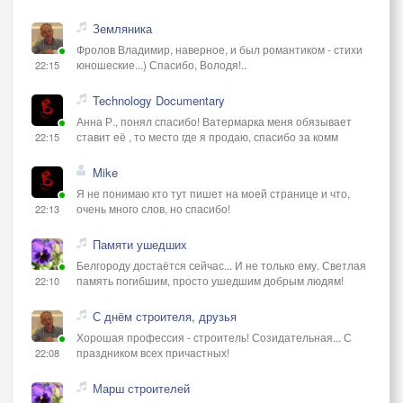
ОН С КРЕСТА ДАВНО ТЕБЯ
Земляника
ЗОВЁТ………….. В ПОЛЁТ
Фролов Владимир, наверное, и был романтиком - стихи
юношеские...) Спасибо, Володя!..
22:15
ПРИПЕВ :
ГДЕ ТЫ….. ГДЕ ТЫ…… ПРОИГРЫШ - НА КРАЮ
Technology Documentary
ВРЕМЁН
Анна Р., понял спасибо! Ватермарка меня обязывает
ставит её , то место где я продаю, спасибо за комм
22:15
Mike
Я не понимаю кто тут пишет на моей странице и что,
очень много слов, но спасибо!
22:13
Памяти ушедших
Белгороду достаётся сейчас... И не только ему. Светлая
память погибшим, просто ушедшим добрым людям!
22:10
С днём строителя, друзья
Хорошая профессия - строитель! Созидательная... С
праздником всех причастных!
22:08
Марш строителей