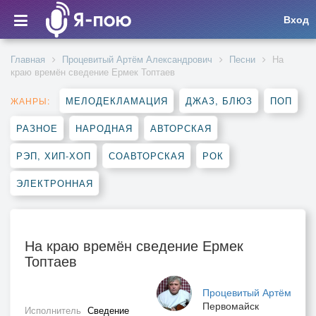
Вход
Главная
Процевитый Артём Александрович
Песни
На
краю времён сведение Ермек Топтаев
МЕЛОДЕКЛАМАЦИЯ
ДЖАЗ, БЛЮЗ
ПОП
ЖАНРЫ:
РАЗНОЕ
НАРОДНАЯ
АВТОРСКАЯ
РЭП, ХИП-ХОП
СОАВТОРСКАЯ
РОК
ЭЛЕКТРОННАЯ
На краю времён сведение Ермек
Топтаев
Процевитый Артём
Первомайск
Исполнитель
Сведение