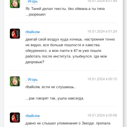
16.01.2024 в 01:49
. Игорь
Яс Таней делал тексты. без обмана.а ты типа
...разрешил
16.01.2024 в 01:24
ribalkoiw
двигай свой воздух куда хочешь. настроения точно
не видно, все больше пошлости и хамства.
обкуренного. а мои лапти в 87-м уже пошли
работать после института. улыбнулся. где мои
дворовые?
16.01.2024 в 00:15
. Игорь
ribalkoiw, если не слушаешь..
...рак говорят так..ушла навсегда.
16.01.2024 в 00:06
ribalkoiw
давно не слышал упоминания о Звезде. пропала