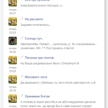
ХаваЗажигательно Наташа:-)+
вчера
23:27
На рассвете
Задумка получилась+
вчера
23:25
Солнца луч.
Qwertysvetka. Привет, ,, хулиганка,,)). Ты спрашиваешь -
зачем мне, ИИ..?? Постараюсь ответит
вчера
23:22
Песенка про поэтов
Ну Ваще,шедеврально Вася:-)!Улыбнул!+9
вчера
23:22
Маловато лета
Да,жарковато:-)Любишь ты лето Коля,чувствуется:-)+8
вчера
23:16
Хранимые Богом
А почему ж через мостИк,а не мОстик)даблом сделали
голос через ии...да вроде Вы и сами хорошо справл
вчера