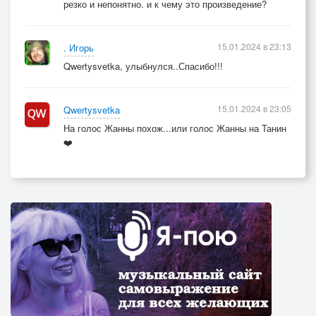
резко и непонятно. и к чему это произведение?
15.01.2024 в 23:13
. Игорь
Qwertysvetka, улыбнулся..Спасибо!!!
15.01.2024 в 23:05
Qwertysvetka
На голос Жанны похож...или голос Жанны на Танин
❤️