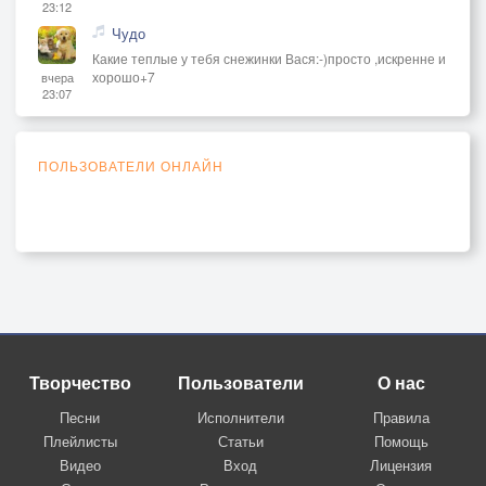
23:12
Чудо
Какие теплые у тебя снежинки Вася:-)просто ,искренне и
хорошо+7
вчера
23:07
ПОЛЬЗОВАТЕЛИ ОНЛАЙН
Творчество
Пользователи
О нас
Песни
Исполнители
Правила
Плейлисты
Статьи
Помощь
Видео
Вход
Лицензия