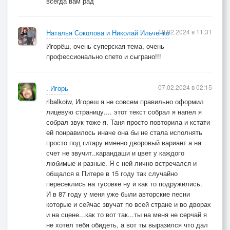
всегда вам рад
10.02.2024 в 11:31
Наталья Соколова и Николай Ильченко
Игорёш, очень суперская тема, очень
профессионально спето и сыграно!!!
07.02.2024 в 02:15
. Игорь
ribalkoiw, Игореш я не совсем правильно оформил
лицевую страницу.... этот текст собрал я напел я
собрал звук тоже я, Таня просто повторила и кстати
ей понравилось иначе она бы не стала исполнять
просто под гитару именно дворовый вариант а на
счет не звучит..карандаши и цвет у каждого
любимые и разные. Я с ней лично встречался и
общался в Питере в 15 году так случайно
пересеклись на тусовке ну и как то подружились.
И в 87 году у меня уже были авторские песни
которые и сейчас звучат по всей стране и во дворах
и на сцене...как то вот так...ты на меня не серчай я
не хотел тебя обидеть, а вот ты выразился что дал