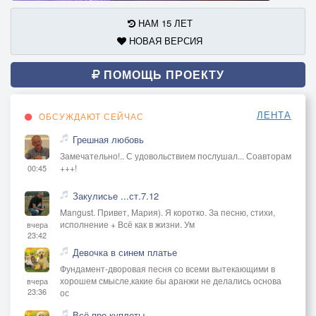
НАМ 15 ЛЕТ
НОВАЯ ВЕРСИЯ
ПОМОЩЬ ПРОЕКТУ
ЛЕНТА
ОБСУЖДАЮТ СЕЙЧАС
Грешная любовь
Замечательно!.. С удовольствием послушал... Соавторам
+++!
00:45
Закулисье ...ст.7.12
Mangust. Привет, Мария). Я коротко. За песню, стихи,
исполнение + Всё как в жизни. Ум
вчера
23:42
Девочка в синем платье
Фундамент-дворовая песня со всеми вытекающими в
хорошем смысле,какие бы аранжи не делались основа
вчера
23:36
ос
Всё про куплеты