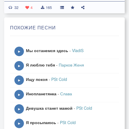
обеззвучил письмена,
32
что летят из поднебесья
4
165
в светлый праздник Рождества.
В предвкушеньи волшебства,
ПОХОЖИЕ ПЕСНИ
чудилась благая песня
заплутавшего волхва.
Мы останемся здесь
-
VladiS
И пока она звучала,
▶
так душа была чиста,
Я люблю тебя
-
Парков Женя
точно вознеслась с креста,
▶
начиная жизнь сначала,
Ищу покоя
-
PSt Cold
будто с чистого листа.
▶
Инопланетянка
-
Слава
▶
24-25.12.1999г.
Девушка станет мамой
-
PSt Cold
▶
Я просыпаюсь
-
PSt Cold
▶