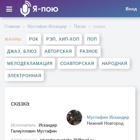
Вход
Главная
Мустафин Искандер
Песни
сказка
РОК
РЭП, ХИП-ХОП
ПОП
ЖАНРЫ:
ДЖАЗ, БЛЮЗ
АВТОРСКАЯ
РАЗНОЕ
МЕЛОДЕКЛАМАЦИЯ
СОАВТОРСКАЯ
НАРОДНАЯ
ЭЛЕКТРОННАЯ
сказка
Мустафин Искандер
Нижний Новгород
Исполнитель
Искандер
Галиуллович Мустафин
Автор музыки
iskander.mustafin.75@mail.ru