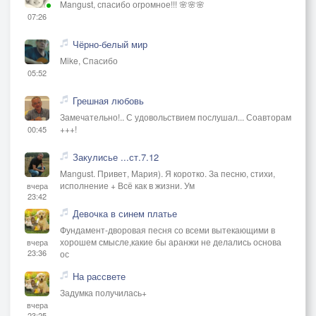
Mangust, спасибо огромное!!! 🌸🌸🌸
07:26
Чёрно-белый мир
Mike, Спасибо
05:52
Грешная любовь
Замечательно!.. С удовольствием послушал... Соавторам
+++!
00:45
Закулисье ...ст.7.12
Mangust. Привет, Мария). Я коротко. За песню, стихи,
исполнение + Всё как в жизни. Ум
вчера
23:42
Девочка в синем платье
Фундамент-дворовая песня со всеми вытекающими в
хорошем смысле,какие бы аранжи не делались основа
вчера
23:36
ос
На рассвете
Задумка получилась+
вчера
23:25