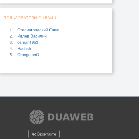
ПОЛЬЗОВАТЕЛИ ОНЛАЙН
Сталинградский Саша
Ивлев Василий
osman1953
Radush
OrangutanG
Вконтакте