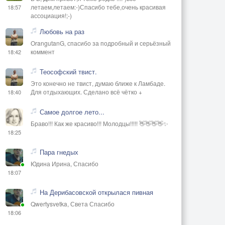
летаем,летаем:-)Спасибо тебе,очень красивая
18:57
ассоциация!;-)
Любовь на раз
OrangutanG, спасибо за подробный и серьёзный
коммент
18:42
Теософский твист.
Это конечно не твист, думаю ближе к Ламбаде.
Для отдыхающих. Сделано всё чётко +
18:40
Самое долгое лето...
Браво!!! Как же красиво!!! Молодцы!!!!! 👋👋👋👋✨
18:25
Пара гнедых
Юдина Ирина, Спасибо
18:07
На Дерибасовской открылася пивная
Qwertysvetka, Света Спасибо
18:06