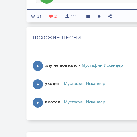
21
2
111
ПОХОЖИЕ ПЕСНИ
злу не повезло
-
Мустафин Искандер
▶
уходят
-
Мустафин Искандер
▶
восток
-
Мустафин Искандер
▶