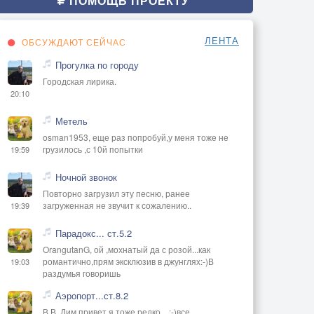
ПОМОЩЬ ПРОЕКТУ
ЛЕНТА
ОБСУЖДАЮТ СЕЙЧАС
Прогулка по городу
Городская лирика.
20:10
Метель
osman1953, еще раз попробуй,у меня тоже не
грузилось ,с 10й попытки
19:59
Ночной звонок
Повторно загрузил эту песню, ранее
загруженная не звучит к сожалению..
19:39
Парадокс... ст.5.2
OrangutanG, ой ,мохнатый да с розой...как
романтично,прям эксклюзив в джунглях:-)В
19:03
раздумья говоришь
Аэропорт...ст.8.2
В В, Дим привет,я тоже редко ...:-)все