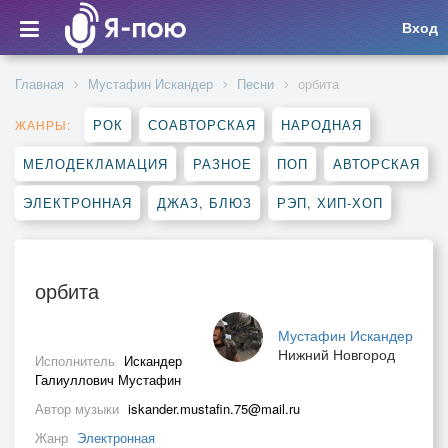
Вход
Главная
Мустафин Искандер
Песни
орбита
РОК
СОАВТОРСКАЯ
НАРОДНАЯ
ЖАНРЫ:
МЕЛОДЕКЛАМАЦИЯ
РАЗНОЕ
ПОП
АВТОРСКАЯ
ЭЛЕКТРОННАЯ
ДЖАЗ, БЛЮЗ
РЭП, ХИП-ХОП
орбита
Мустафин Искандер
Нижний Новгород
Исполнитель
Искандер
Галиуллович Мустафин
Автор музыки
iskander.mustafin.75@mail.ru
Жанр
Электронная