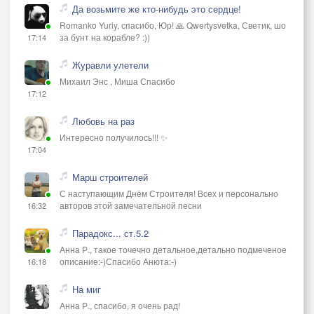
Да возьмите же кто-нибудь это сердце!
Romanko Yuriy, спасибо, Юр! 🙏 Qwertysvetka, Светик, шо
за бунт на корабле? :))
17:14
Журавли улетели
Михаил Энс , Миша Спасибо
17:12
Любовь на раз
Интересно получилось!!! ✨
17:04
Марш строителей
С наступающим Днём Строителя! Всех и персонально
авторов этой замечательной песни
16:32
Парадокс... ст.5.2
Анна Р., такое точечно детальное,детально подмеченое
описание:-)Спасибо Анюта:-)
16:18
На миг
Анна Р., спасибо, я очень рад!