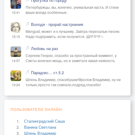
Прогулка по городу
Петербуржцы, вы, конечно, уникальная каста. И стихи
ваши всегда особенные.
15:41
Володя - прораб настроения
Mangust, может и к лучшему. Завтра перезалью песню.
Надо подправить, если получится. 🤗💛💛💛✨
15:15
Любовь на раз
Сергеев Генрих, спасибо за пространный коммент, у
Светы конечно мощь, но и заметьте какая нежность
14:57
Парадокс... ст.5.2
Шпень Владимир, спасибушки!Фролов Владимир, ну не
только,просто так совпало,подряд,спасибо!
13:24
ПОЛЬЗОВАТЕЛИ ОНЛАЙН
Сталинградский Саша
Ванина Светлана
Шпень Владимир