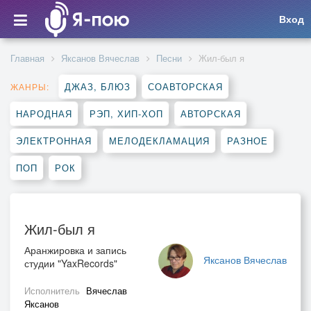
Вход
Главная
Яксанов Вячеслав
Песни
Жил-был я
ДЖАЗ, БЛЮЗ
СОАВТОРСКАЯ
ЖАНРЫ:
НАРОДНАЯ
РЭП, ХИП-ХОП
АВТОРСКАЯ
ЭЛЕКТРОННАЯ
МЕЛОДЕКЛАМАЦИЯ
РАЗНОЕ
ПОП
РОК
Жил-был я
Аранжировка и запись
Яксанов Вячеслав
студии "YaxRecords"
Исполнитель
Вячеслав
Яксанов