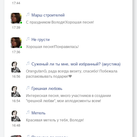
17:44
Марш строителей
С праздником Володя!Хорошая песня!
17:39
Не грусти
Хорошая песня!Понравилась!
17:36
Суженый ли ты мне, мой избранный? (акустика)
OrangutanG, рада всегда визиту, спасибо! Побежала
распаковывать подарки!🧡
16:56
Грешная любовь
Интересная песня, много участников в создании
"грешной любви", мои аплодисменты всем!
16:54
Метель
Красивая метель у тебя, Володя!
16:48