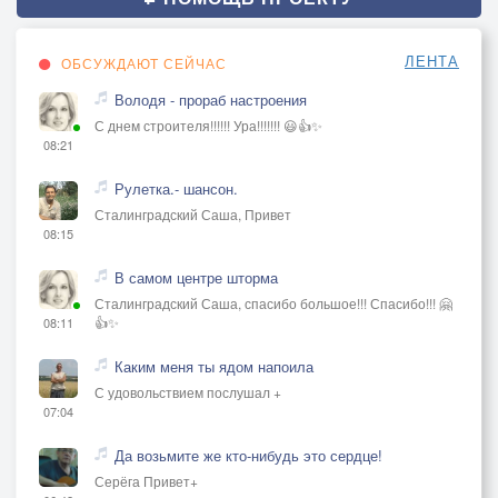
ЛЕНТА
ОБСУЖДАЮТ СЕЙЧАС
Володя - прораб настроения
С днем строителя!!!!!! Ура!!!!!!! 😃👍✨
08:21
Рулетка.- шансон.
Сталинградский Саша, Привет
08:15
В самом центре шторма
Сталинградский Саша, спасибо большое!!! Спасибо!!! 🤗
👍✨
08:11
Каким меня ты ядом напоила
С удовольствием послушал +
07:04
Да возьмите же кто-нибудь это сердце!
Серёга Привет+