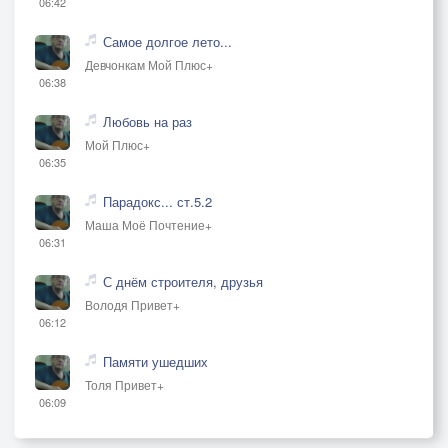
06:42
Самое долгое лето...
Девчонкам Мой Плюс+
06:38
Любовь на раз
Мой Плюс+
06:35
Парадокс... ст.5.2
Маша Моё Почтение+
06:31
С днём строителя, друзья
Володя Привет+
06:12
Памяти ушедших
Толя Привет+
06:09