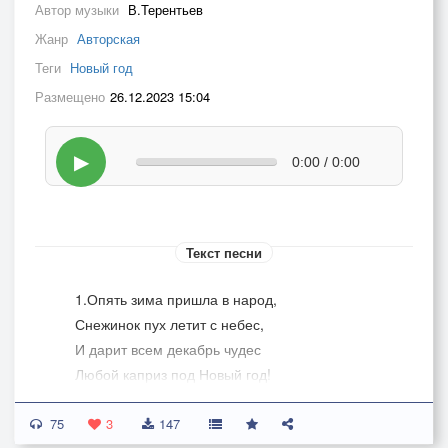
Автор музыки
В.Терентьев
Жанр
Авторская
Теги
Новый год
Размещено
26.12.2023 15:04
▶
0:00 / 0:00
Текст песни
1.Опять зима пришла в народ,
Снежинок пух летит с небес,
И дарит всем декабрь чудес
Любой каприз под Новый год!
Суровых стуж звенит струна
75
Под камертон поющих вьюг.
3
147