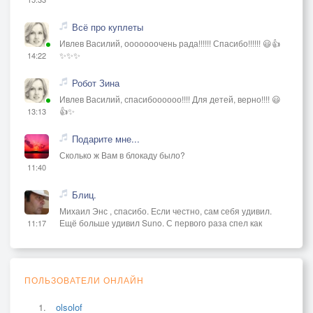
Всё про куплеты
Ивлев Василий, ооооооочень рада!!!!!! Спасибо!!!!!! 😃👍
✨✨✨
14:22
Робот Зина
Ивлев Василий, спасибоооооо!!!! Для детей, верно!!!! 😃
👍✨
13:13
Подарите мне...
Сколько ж Вам в блокаду было?
11:40
Блиц.
Михаил Энс , спасибо. Если честно, сам себя удивил.
Ещё больше удивил Suno. С первого раза спел как
11:17
ПОЛЬЗОВАТЕЛИ ОНЛАЙН
olsolof