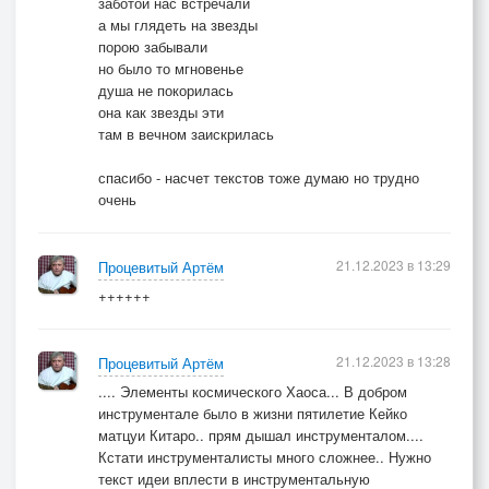
заботой нас встречали
а мы глядеть на звезды
порою забывали
но было то мгновенье
душа не покорилась
она как звезды эти
там в вечном заискрилась
спасибо - насчет текстов тоже думаю но трудно
очень
21.12.2023 в 13:29
Процевитый Артём
++++++
21.12.2023 в 13:28
Процевитый Артём
.... Элементы космического Хаоса... В добром
инструментале было в жизни пятилетие Кейко
матцуи Китаро.. прям дышал инструменталом....
Кстати инструменталисты много сложнее.. Нужно
текст идеи вплести в инструментальную