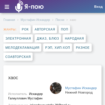
Вход
Главная
Мустафин Искандер
Песни
хаос
РОК
АВТОРСКАЯ
ПОП
ЖАНРЫ:
ЭЛЕКТРОННАЯ
ДЖАЗ, БЛЮЗ
НАРОДНАЯ
МЕЛОДЕКЛАМАЦИЯ
РЭП, ХИП-ХОП
РАЗНОЕ
СОАВТОРСКАЯ
хаос
Мустафин Искандер
Нижний Новгород
Исполнитель
Искандер
Галиуллович Мустафин
Автор музыки
iskander.mustafin.75@mail.ru