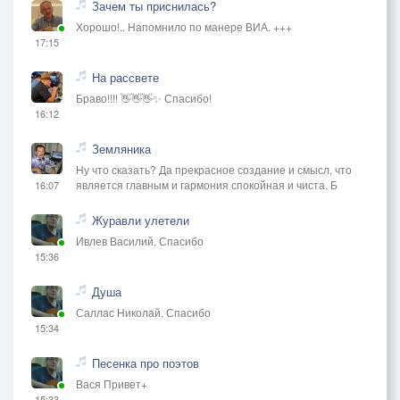
Зачем ты приснилась?
Хорошо!.. Напомнило по манере ВИА. +++
17:15
На рассвете
Браво!!!! 👋👋👋✨ Спасибо!
16:12
Земляника
Ну что сказать? Да прекрасное создание и смысл, что
является главным и гармония спокойная и чиста. Б
16:07
Журавли улетели
Ивлев Василий, Спасибо
15:36
Душа
Саллас Николай, Спасибо
15:34
Песенка про поэтов
Вася Привет+
15:33