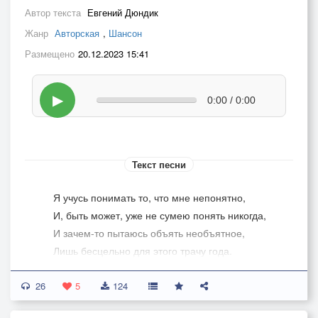
Автор текста
Евгений Дюндик
Жанр
Авторская
,
Шансон
Размещено
20.12.2023 15:41
▶
0:00 / 0:00
Текст песни
Я учусь понимать то, что мне непонятно,
И, быть может, уже не сумею понять никогда,
И зачем-то пытаюсь объять необъятное,
Лишь бесцельно для этого трачу года.
Незаметно текут они, словно вода между пальцев,
26
И куда-то уходят от нас, за собой не оставив
5
124
следа,