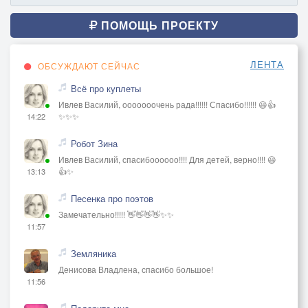
ПОМОЩЬ ПРОЕКТУ
ЛЕНТА
ОБСУЖДАЮТ СЕЙЧАС
Всё про куплеты
Ивлев Василий, ооооооочень рада!!!!!! Спасибо!!!!!! 😃👍
✨✨✨
14:22
Робот Зина
Ивлев Василий, спасибоооооо!!!! Для детей, верно!!!! 😃
👍✨
13:13
Песенка про поэтов
Замечательно!!!!! 👋👋👋👋✨✨
11:57
Земляника
Денисова Владлена, спасибо большое!
11:56