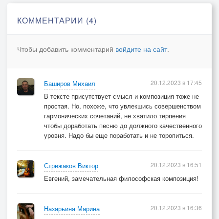
не так.
Ничего не поделать, устроено так мироздание,
КОММЕНТАРИИ (4)
Что влияет на жизнь даже самый малейший
пустяк.
Чтобы добавить комментарий
войдите на сайт
.
А любовь, словно взрыв, как эффект глупой
бабочки,
Может всё изменить, может счастье опять
20.12.2023 в 17:45
Баширов Михаил
подарить.
В тексте присутствует смысл и композиция тоже не
Просто нужно опять пролистать своей жизни
простая. Но, похоже, что увлекшись совершенством
тетрадочки,
гармонических сочетаний, не хватило терпения
И, забыв обо всём, о счастливой любви говорить…
чтобы доработать песню до должного качественного
уровня. Надо бы еще поработать и не торопиться.
20.12.2023 в 16:51
Стрижаков Виктор
Евгений, замечательная философская композиция!
20.12.2023 в 16:36
Назарьина Марина