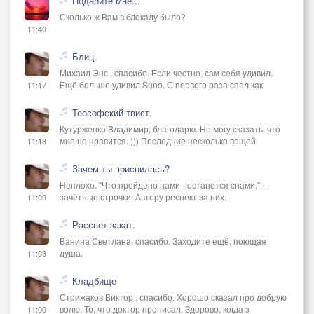
Подарите мне...
Сколько ж Вам в блокаду было?
11:40
Блиц.
Михаил Энс , спасибо. Если честно, сам себя удивил.
Ещё больше удивил Suno. С первого раза спел как
11:17
Теософский твист.
Кутурженко Владимир, благодарю. Не могу сказать, что
мне не нравится. ))) Последние несколько вещей
11:13
Зачем ты приснилась?
Неплохо. "Что пройдено нами - останется снами," -
зачётные строчки. Автору респект за них.
11:09
Рассвет-закат.
Ванина Светлана, спасибо. Заходите ещё, поющая
душа.
11:03
Кладбище
Стрижаков Виктор , спасибо. Хорошо сказал про добрую
волю. То, что доктор прописал. Здорово, когда з
11:00