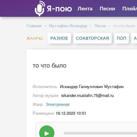
Лента
Песни
Плей
Главная
Мустафин Искандер
Песни
то что было
РАЗНОЕ
СОАВТОРСКАЯ
ПОП
А
ЖАНРЫ:
то что было
Исполнитель
Искандер Галиуллович Мустафин
Автор музыки
iskander.mustafin.75@mail.ru
Жанр
Электронная
Размещено
19.12.2023 10:51
▶