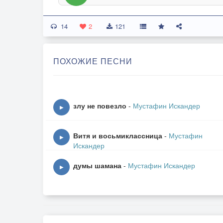
14
2
121
ПОХОЖИЕ ПЕСНИ
злу не повезло
-
Мустафин Искандер
▶
Витя и восьмиклассница
-
Мустафин
▶
Искандер
думы шамана
-
Мустафин Искандер
▶