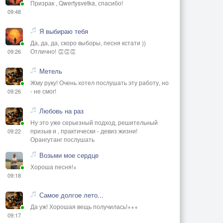
Призрак , Qwertysvetka, спасибо!
09:48
Я выбираю тебя
Да, да, да, скоро выборы, песня кстати ))
Отлично! 👏👏👏
09:26
Метель
Жму руку! Очень хотел послушать эту работу, но
- не смог!
09:26
Любовь на раз
Ну это уже серьезный подход, решительный
призыв и , практически - девиз жизни!
09:22
Орангутанг послушать
Возьми мое сердце
Хороша песня!+
09:18
Самое долгое лето...
Да уж! Хорошая вещь получилась!+++
09:17