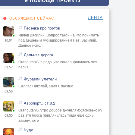
ПОМОЩЬ ПРОЕКТУ
ЛЕНТА
ОБСУЖДАЮТ СЕЙЧАС
Песенка про поэтов
Ивлев Василий, Вопрос такой - а что понимать
под дешёвым музицированием Нет, Василий.
10:01
Данное испол
Дальняя дорога
OrangutanG, я рада ,что вам понравилась моя
песня!!
09:57
Журавли улетели
Саллас Николай, Коля Спасибо
09:56
Аэропорт...ст.8.2
OrangutanG, утро доброе джунглям:-)яснкеько,ну
раз этя босса приглянулась,тогда еще одну
09:55
закину,поте
Чудо