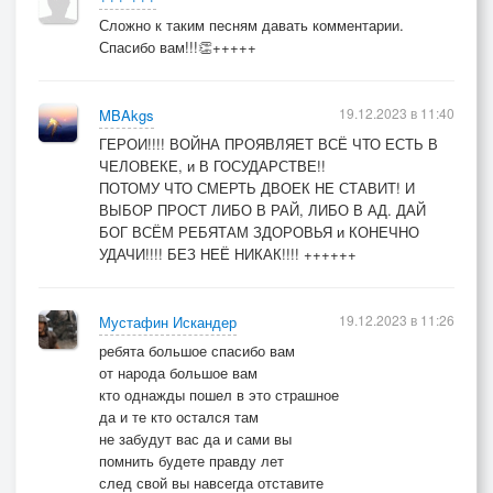
Сложно к таким песням давать комментарии.
Спасибо вам!!!👏+++++
19.12.2023 в 11:40
MBAkgs
ГЕРОИ!!!! ВОЙНА ПРОЯВЛЯЕТ ВСЁ ЧТО ЕСТЬ В
ЧЕЛОВЕКЕ, и В ГОСУДАРСТВЕ!!
ПОТОМУ ЧТО СМЕРТЬ ДВОЕК НЕ СТАВИТ! И
ВЫБОР ПРОСТ ЛИБО В РАЙ, ЛИБО В АД. ДАЙ
БОГ ВСЁМ РЕБЯТАМ ЗДОРОВЬЯ и КОНЕЧНО
УДАЧИ!!!! БЕЗ НЕЁ НИКАК!!!! ++++++
19.12.2023 в 11:26
Мустафин Искандер
ребята большое спасибо вам
от народа большое вам
кто однажды пошел в это страшное
да и те кто остался там
не забудут вас да и сами вы
помнить будете правду лет
след свой вы навсегда отставите