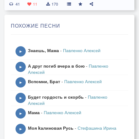
41
Я один, всех братцев рядом повыбило,
11
170
Сдохла рация, подмоги не жду.
Но держусь покуда, как бы там ни было.
ПОХОЖИЕ ПЕСНИ
И с позиции своей не уйду.
Знаешь, Мама
-
Павленко Алексей
▶
А друг погиб вчера в бою
-
Павленко
▶
Алексей
Вспомни, Брат
-
Павленко Алексей
▶
Будет гордость и скорбь
-
Павленко
▶
Алексей
Мама
-
Павленко Алексей
▶
Моя kалиновая Русь
-
Стефашина Ирина
▶