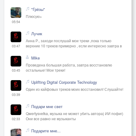
"Грёзы"
Плюсую+
05:54
Лучик
Анна Р., заходи послушай мои треки ,пока только
верхние 10 треков примерно , если интересно завтра в
03:47
Mike
Проведена большая работа, завтра восстановлю
остальные! Мои треки!
03:45
Uplifting Digital Corporate Technology
Один из кайфовых треков моих восстановил! Слушайте!
03:39
Подари мне свет
Qwertysvetka, музыка не может убить автора) ИИ пофиг)
Они все равно не музыканты
02:33
Подарите мне...