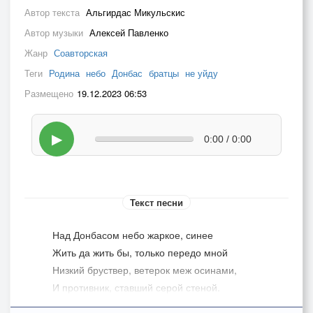
Автор текста
Альгирдас Микульскис
Автор музыки
Алексей Павленко
Жанр
Соавторская
Теги
Родина
небо
Донбас
братцы
не уйду
Размещено
19.12.2023 06:53
▶
0:00 / 0:00
Текст песни
Над Донбасом небо жаркое, синее
Жить да жить бы, только передо мной
Низкий бруствер, ветерок меж осинами,
И противник, ставший серой стеной.