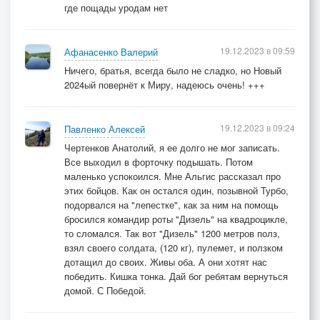
где пощады уродам нет
19.12.2023 в 09:59
Афанасенко Валерий
Ничего, братья, всегда было не сладко, но Новый
2024ый повернёт к Миру, надеюсь очень! +++
19.12.2023 в 09:24
Павленко Алексей
Чертенков Анатолий, я ее долго не мог записать.
Все выходил в форточку подышать. Потом
маленько успокоился. Мне Альгис рассказал про
этих бойцов. Как он остался один, позывной Турбо,
подорвался на "лепестке", как за ним на помощь
бросился командир роты "Дизель" на квадроцикле,
то сломался. Так вот "Дизель" 1200 метров полз,
взял своего солдата, (120 кг), пулемет, и ползком
дотащил до своих. Живы оба. А они хотят нас
победить. Кишка тонка. Дай бог ребятам вернуться
домой. С Победой.