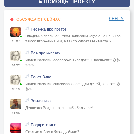
ПОМОЩЬ ПРОЕКТУ
ЛЕНТА
ОБСУЖДАЮТ СЕЙЧАС
Песенка про поэтов
Владимир спасибо! Стихи написаны когда ещё не было
такого вторжения ИИ, а так то куплет бы к месту б
15:07
Всё про куплеты
Ивлев Василий, ооооооочень рада!!!!!! Спасибо!!!!!! 😃👍
✨✨✨
14:22
Робот Зина
Ивлев Василий, спасибоооооо!!!! Для детей, верно!!!! 😃
👍✨
13:13
Земляника
Денисова Владлена, спасибо большое!
11:56
Подарите мне...
Сколько ж Вам в блокаду было?