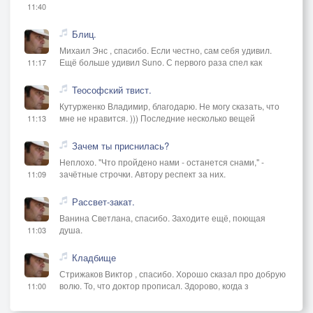
11:40
Блиц.
Михаил Энс , спасибо. Если честно, сам себя удивил.
Ещё больше удивил Suno. С первого раза спел как
11:17
Теософский твист.
Кутурженко Владимир, благодарю. Не могу сказать, что
мне не нравится. ))) Последние несколько вещей
11:13
Зачем ты приснилась?
Неплохо. "Что пройдено нами - останется снами," -
зачётные строчки. Автору респект за них.
11:09
Рассвет-закат.
Ванина Светлана, спасибо. Заходите ещё, поющая
душа.
11:03
Кладбище
Стрижаков Виктор , спасибо. Хорошо сказал про добрую
волю. То, что доктор прописал. Здорово, когда з
11:00