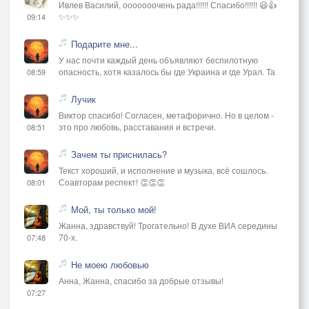
Ивлев Василий, ооооооочень рада!!!!!! Спасибо!!!!!! 😃👍
✨✨✨
09:14
Подарите мне...
У нас почти каждый день объявляют беспилотную
опасность, хотя казалось бы где Украина и где Урал. Та
08:59
Лучик
Виктор спасибо! Согласен, метафорично. Но в целом -
это про любовь, расставания и встречи.
08:51
Зачем ты приснилась?
Текст хороший, и исполнение и музыка, всё сошлось.
Соавторам респект! 👏👏👏
08:01
Мой, ты только мой!
Жанна, здравствуй! Трогательно! В духе ВИА середины
70-х.
07:48
Не моею любовью
Анна, Жанна, спасибо за добрые отзывы!
07:27