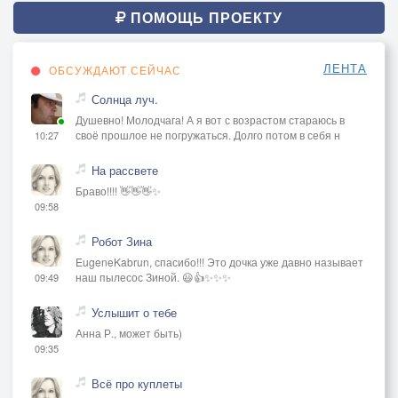
ПОМОЩЬ ПРОЕКТУ
ЛЕНТА
ОБСУЖДАЮТ СЕЙЧАС
Солнца луч.
Душевно! Молодчага! А я вот с возрастом стараюсь в
своё прошлое не погружаться. Долго потом в себя н
10:27
На рассвете
Браво!!!! 👋👋👋✨
09:58
Робот Зина
EugeneKabrun, спасибо!!! Это дочка уже давно называет
наш пылесос Зиной. 😃👍✨✨✨
09:49
Услышит о тебе
Анна Р., может быть)
09:35
Всё про куплеты