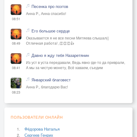
Песенка про поэтов
Анна Р., Анна спасибо!
08:51
Его большое сердце
Оказывается я не все песни Митяева слышал((
Отличная работа! ,👏👏👏👍
08:49
Давно я жду тебя Назаретянин
Из уст в уста передавали, Ведь явно где-то да приврали,
А мы за чистую монету, Всё хаваем, съедим
08:41
Январский благовест
Анна Р., благодарю Вас!
08:23
ПОЛЬЗОВАТЕЛИ ОНЛАЙН
Фёдорова Наталья
Сергеев Генрих