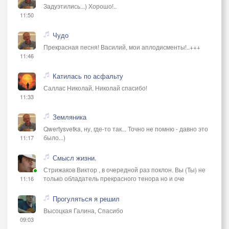
Задуэтились...) Хорошо!..
11:50
Чудо
Прекрасная песня! Василий, мои аплодисменты!..+++
11:46
Катилась по асфальту
Саллас Николай, Николай спасибо!
11:33
Земляника
Qwertysvetka, ну, где-то так... Точно не помню - давно это
было...)
11:17
Смысл жизни.
Стрижаков Виктор , в очередной раз поклон. Вы (Ты) не
только обладатель прекрасного тенора но и оче
11:16
Прогуляться я решил
Высоцкая Галина, Спасибо
09:03