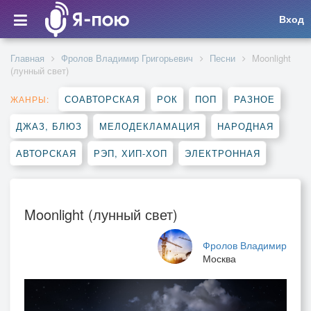
Вход
Главная
Фролов Владимир Григорьевич
Песни
Moonlight
(лунный свет)
СОАВТОРСКАЯ
РОК
ПОП
РАЗНОЕ
ЖАНРЫ:
ДЖАЗ, БЛЮЗ
МЕЛОДЕКЛАМАЦИЯ
НАРОДНАЯ
АВТОРСКАЯ
РЭП, ХИП-ХОП
ЭЛЕКТРОННАЯ
Moonlight (лунный свет)
Фролов Владимир
Москва