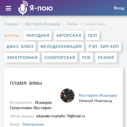
Вход
Главная
Мустафин Искандер
Песни
пламя зимы
НАРОДНАЯ
АВТОРСКАЯ
ПОП
ЖАНРЫ:
ДЖАЗ, БЛЮЗ
МЕЛОДЕКЛАМАЦИЯ
РЭП, ХИП-ХОП
ЭЛЕКТРОННАЯ
СОАВТОРСКАЯ
РОК
РАЗНОЕ
пламя зимы
Мустафин Искандер
Нижний Новгород
Исполнитель
Искандер
Галиуллович Мустафин
Автор музыки
iskander.mustafin.75@mail.ru
Жанр
Электронная