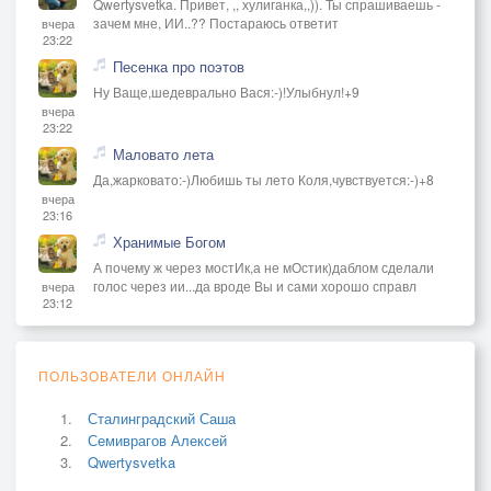
Qwertysvetka. Привет, ,, хулиганка,,)). Ты спрашиваешь -
зачем мне, ИИ..?? Постараюсь ответит
вчера
23:22
Песенка про поэтов
Ну Ваще,шедеврально Вася:-)!Улыбнул!+9
вчера
23:22
Маловато лета
Да,жарковато:-)Любишь ты лето Коля,чувствуется:-)+8
вчера
23:16
Хранимые Богом
А почему ж через мостИк,а не мОстик)даблом сделали
голос через ии...да вроде Вы и сами хорошо справл
вчера
23:12
ПОЛЬЗОВАТЕЛИ ОНЛАЙН
Сталинградский Саша
Семиврагов Алексей
Qwertysvetka