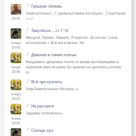
Грешная любовь
Замечательно!.. С удовольствием послушал... Соавторам
+++!
00:45
Закулисье ...ст.7.12
Mangust. Привет, Мария). Я коротко. За песню, стихи,
исполнение + Всё как в жизни. Ум
вчера
23:42
Девочка в синем платье
Фундамент-дворовая песня со всеми вытекающими в
хорошем смысле,какие бы аранжи не делались основа
вчера
23:36
ос
Всё про куплеты
ХаваЗажигательно Наташа:-)+
вчера
23:27
На рассвете
Задумка получилась+
вчера
23:25
Солнца луч.