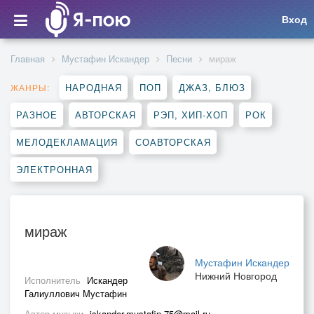
Вход
Главная
Мустафин Искандер
Песни
мираж
НАРОДНАЯ
ПОП
ДЖАЗ, БЛЮЗ
ЖАНРЫ:
РАЗНОЕ
АВТОРСКАЯ
РЭП, ХИП-ХОП
РОК
МЕЛОДЕКЛАМАЦИЯ
СОАВТОРСКАЯ
ЭЛЕКТРОННАЯ
мираж
Мустафин Искандер
Нижний Новгород
Исполнитель
Искандер
Галиуллович Мустафин
Автор музыки
iskander.mustafin.75@mail.ru