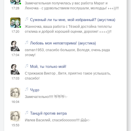
Замечательная получилась у вас работа Марат и
Леночка - с удовольствием послушали, молодцы! +++))!!!
17:28
Суженый ли ты мне, мой избранный? (акустика)
Жанночка, ваша работа с Тёзкой достойна теплоты
отклика и доброй хорошей оценки, дорогие! ++++))!!
17:20
Любовь моя неповторима! (акустика)
osman1953, спасибо большое, Володя, очень рада
этому!
17:04
Мой, ты только мой!
Стрижаков Виктор , Витя, приятно такое услышать,
спасибо!
17:03
Чудо
Замечательно!!!!! 👋👋👋✨
16:04
Танцуй против ветра
Ивлев Василий, спасибоооооо!!!! 🤗👍✨
15:53