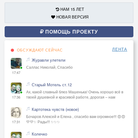
НАМ 15 ЛЕТ
НОВАЯ ВЕРСИЯ
ПОМОЩЬ ПРОЕКТУ
ЛЕНТА
ОБСУЖДАЮТ СЕЙЧАС
Журавли улетели
Саллас Николай, Спасибо
17:47
Старый Мотель ст.12
Ах, какой славный блюз Машенька! Очень хорошо всё в
твоей душевной и красивой работе, дорогая – нам
17:36
Картотека чувств (новое)
Бочаров Алексей и Елена , спасибо вам огромное!!! 😍😍
💛💛✨ Рады!!! ✨✨✨
17:31
Колечко