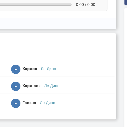
0:00 / 0:00
Хардос
-
Ле Дино
▶
Хард рок
-
Ле Дино
▶
Грозно
-
Ле Дино
▶