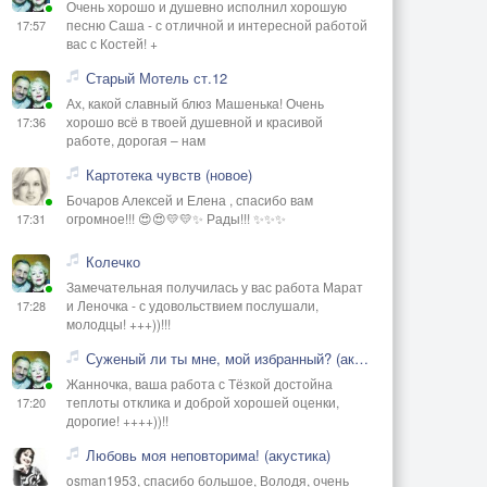
Очень хорошо и душевно исполнил хорошую
песню Саша - с отличной и интересной работой
17:57
вас с Костей! +
Старый Мотель ст.12
Ах, какой славный блюз Машенька! Очень
хорошо всё в твоей душевной и красивой
17:36
работе, дорогая – нам
Картотека чувств (новое)
Бочаров Алексей и Елена , спасибо вам
огромное!!! 😍😍💛💛✨ Рады!!! ✨✨✨
17:31
Колечко
Замечательная получилась у вас работа Марат
и Леночка - с удовольствием послушали,
17:28
молодцы! +++))!!!
Суженый ли ты мне, мой избранный? (акустика)
Жанночка, ваша работа с Тёзкой достойна
теплоты отклика и доброй хорошей оценки,
17:20
дорогие! ++++))!!
Любовь моя неповторима! (акустика)
osman1953, спасибо большое, Володя, очень