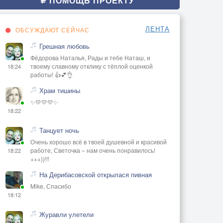
ПОМОЩЬ ПРОЕКТУ
ЛЕНТА
ОБСУЖДАЮТ СЕЙЧАС
Грешная любовь
Фёдорова Наталья, Рады и тебе Наташ, и
твоему славному отклику с тёплой оценкой
18:24
работы! 👍💕👌
Храм тишины
✨💛💛💛✨
18:22
Танцует ночь
Очень хорошо всё в твоей душевной и красивой
работе, Светочка – нам очень понравилось!
18:22
+++))!!!
На Дерибасовской открылася пивная
Mike, Спасибо
18:12
Журавли улетели