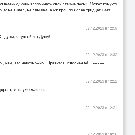
помаленьку хочу вспоминать свои старые песни. Может кому-то
о их не видел, не слышал, а уж прошло более тридцати лет.
02.12.2023 в 12:59
т души, с душой и в Душу!!!
02.12.2023 в 12:32
 но , увы, это невозможно...Нравится исполнение!__+++++
02.12.2023 в 12:22
орога, хоть уже давняя.
02.12.2023 в 12:21
02.12.2023 в 10:26