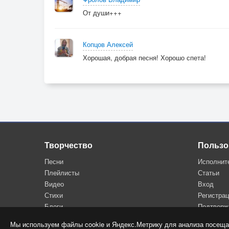
От души+++
Копцов Алексей
Хорошая, добрая песня! Хорошо спета!
Творчество
Пользо
Песни
Исполнит
Плейлисты
Статьи
Видео
Вход
Стихи
Регистра
Блоги
Подтверж
Мы используем файлы cookie и Яндекс.Метрику для анализа посеща