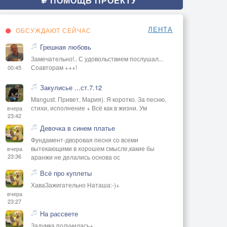
ПОМОЩЬ ПРОЕКТУ
ЛЕНТА
ОБСУЖДАЮТ СЕЙЧАС
Грешная любовь
Замечательно!.. С удовольствием послушал...
Соавторам +++!
00:45
Закулисье ...ст.7.12
Mangust. Привет, Мария). Я коротко. За песню,
стихи, исполнение + Всё как в жизни. Ум
вчера
23:42
Девочка в синем платье
Фундамент-дворовая песня со всеми
вытекающими в хорошем смысле,какие бы
вчера
23:36
аранжи не делались основа ос
Всё про куплеты
ХаваЗажигательно Наташа:-)+
вчера
23:27
На рассвете
Задумка получилась+