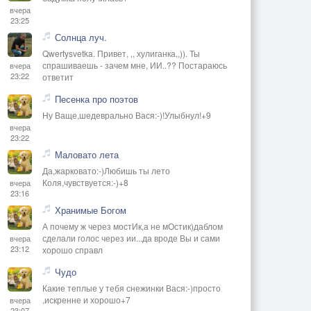
вчера
23:25
Солнца луч.
Qwertysvetka. Привет, ,, хулиганка,,)). Ты
спрашиваешь - зачем мне, ИИ..?? Постараюсь
вчера
23:22
ответит
Песенка про поэтов
Ну Ваще,шедеврально Вася:-)!Улыбнул!+9
вчера
23:22
Маловато лета
Да,жарковато:-)Любишь ты лето
Коля,чувствуется:-)+8
вчера
23:16
Хранимые Богом
А почему ж через мостИк,а не мОстик)даблом
сделали голос через ии...да вроде Вы и сами
вчера
23:12
хорошо справл
Чудо
Какие теплые у тебя снежинки Вася:-)просто
,искренне и хорошо+7
вчера
23:07