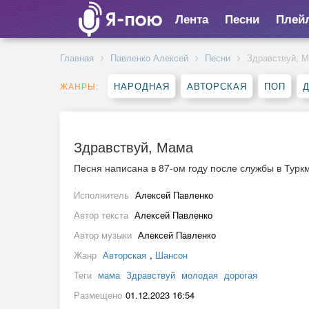
Лента
Песни
Плей
Главная
Павленко Алексей
Песни
Здравствуй, 
НАРОДНАЯ
АВТОРСКАЯ
ПОП
ЖАНРЫ:
Здравствуй, Мама
Песня написана в 87-ом году после службы в Тур
Исполнитель
Алексей Павленко
Автор текста
Алексей Павленко
Автор музыки
Алексей Павленко
Жанр
Авторская
,
Шансон
Теги
мама
Здравствуй
молодая
дорогая
Размещено
01.12.2023 16:54