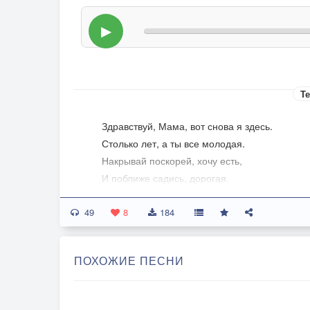
▶
Те
Здравствуй, Мама, вот снова я здесь.
Столько лет, а ты все молодая.
Накрывай поскорей, хочу есть,
И поближе садись, дорогая.
49
8
184
ПОХОЖИЕ ПЕСНИ