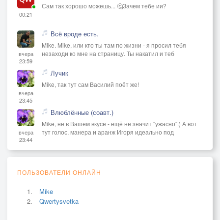
Сам так хорошо можешь... 🤔Зачем тебе ии?
00:21
Всё вроде есть.
Mike. Mike, или кто ты там по жизни - я просил тебя
незаходи ко мне на страницу. Ты накатил и теб
вчера
23:59
Лучик
Mike, так тут сам Василий поёт же!
вчера
23:45
Влюблённые (соавт.)
Mike, не в Вашем вкусе - ещё не значит "ужасно".) А вот
тут голос, манера и аранж Игоря идеально под
вчера
23:44
ПОЛЬЗОВАТЕЛИ ОНЛАЙН
Mike
Qwertysvetka