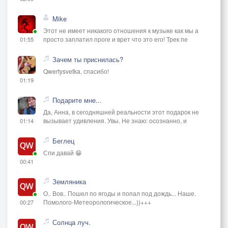
Mike
Этот не имеет никакого отношения к музыке как мы а
просто заплатил проге и врет что это его! Трек пе
01:55
Зачем ты приснилась?
Qwertysvetka, спасибо!
01:19
Подарите мне...
Да, Анна, в сегодняшней реальности этот подарок не
вызывает удивления. Увы. Не знаю: осознанно, и
01:14
Беглец
Спи давай 😁
00:41
Земляника
О.. Вов.. Пошел по ягоды и попал под дождь... Наше.
Помолого-Метеорологическое...))+++
00:27
Солнца луч.