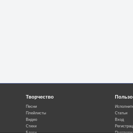
Творчество
Пользо
Песни
Исполнит
Плейлисты
Статьи
Видео
Вход
Стихи
Регистра
Блоги
Подтверж