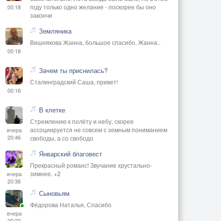
году только одно желание - поскорее бы оно
00:18
закончи
Земляника
Вишнякова Жанна, большое спасибо, Жанна..
00:18
Зачем ты приснилась?
Сталинградский Саша, привет!
00:16
В клетке
Стремлению к полёту и небу, скорее
ассоциируется не совсем с земным пониманием
вчера
20:46
свободы, а со свободо
Январский благовест
Прекрасный романс! Звучание хрустально-
зимнее. +2
вчера
20:36
Сыновьям
Фёдорова Наталья, Спасибо
вчера
20:22