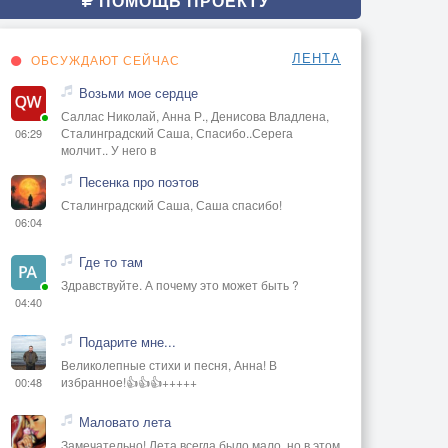
ПОМОЩЬ ПРОЕКТУ
ЛЕНТА
ОБСУЖДАЮТ СЕЙЧАС
Возьми мое сердце
Саллас Николай, Анна Р., Денисова Владлена,
Сталинградский Саша, Спасибо..Серега
06:29
молчит.. У него в
Песенка про поэтов
Сталинградский Саша, Саша спасибо!
06:04
Где то там
Здравствуйте. А почему это может быть ?
04:40
Подарите мне...
Великолепные стихи и песня, Анна! В
избранное!👍👍👍+++++
00:48
Маловато лета
Замечательно! Лета всегда было мало, но в этом