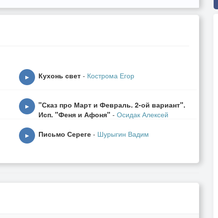
Кухонь свет
-
Кострома Егор
▶
"Сказ про Март и Февраль. 2-ой вариант".
▶
Исп. "Феня и Афоня"
-
Осидак Алексей
Письмо Сереге
-
Шурыгин Вадим
▶