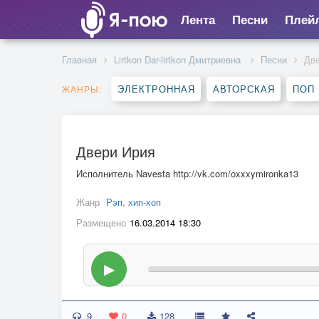
Лента
Песни
Плей
Главная
Lirtkon Dar-lirtkon Дмитриевна
Песни
Дв
ЭЛЕКТРОННАЯ
АВТОРСКАЯ
ПОП
ЖАНРЫ:
Двери Ирия
Исполнитель Navesta http://vk.com/oxxxymironka13
Жанр
Рэп, хип-хоп
Размещено
16.03.2014 18:30
▶
9
0
128