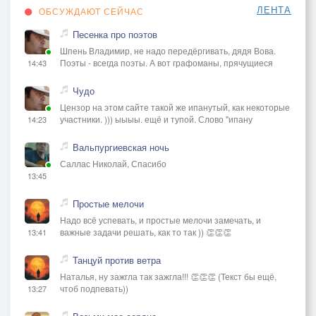
ЛЕНТА
ОБСУЖДАЮТ СЕЙЧАС
Песенка про поэтов
Шпень Владимир, не надо передёргивать, дядя Вова.
Поэты - всегда поэты. А вот графоманы, прячущиеся
14:43
Чудо
Цензор на этом сайте такой же ипанутый, как некоторые
участники. ))) ыыыы. ещё и тупой. Слово "ипану
14:23
Вальпургиевская ночь
Саллас Николай, Спасибо
13:45
Простые мелочи
Надо всё успевать, и простые мелочи замечать, и
важные задачи решать, как то так )) 👏👏👏
13:41
Танцуй против ветра
Наталья, ну зажгла так зажгла!!! 👏👏👏 (Текст бы ещё,
чтоб подпевать))
13:27