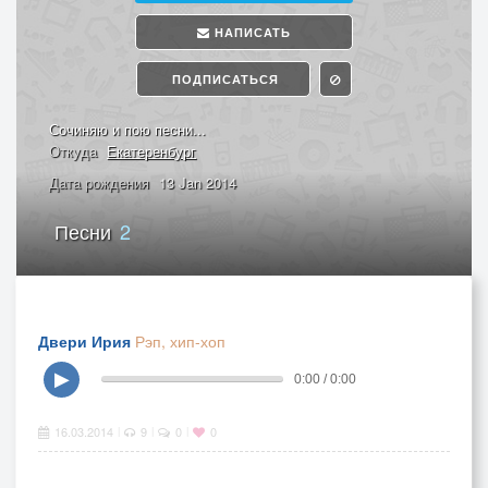
НАПИСАТЬ
ПОДПИСАТЬСЯ
Сочиняю и пою песни...
Откуда
Екатеренбург
Дата рождения
13 Jan 2014
Песни
2
Двери Ирия
Рэп, хип-хоп
▶
0:00 / 0:00
16.03.2014
9
0
0
|
|
|