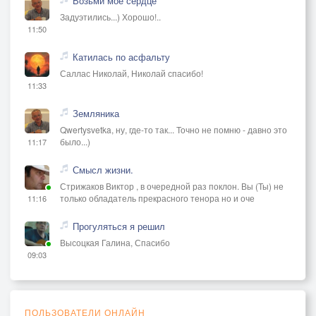
Возьми мое сердце
Задуэтились...) Хорошо!..
11:50
Катилась по асфальту
Саллас Николай, Николай спасибо!
11:33
Земляника
Qwertysvetka, ну, где-то так... Точно не помню - давно это
было...)
11:17
Смысл жизни.
Стрижаков Виктор , в очередной раз поклон. Вы (Ты) не
только обладатель прекрасного тенора но и оче
11:16
Прогуляться я решил
Высоцкая Галина, Спасибо
09:03
ПОЛЬЗОВАТЕЛИ ОНЛАЙН