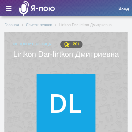
Вход
Главная
Список певцов
Lirtkon Dar-lirtkon Дмитриевна
201
ИСПОЛНИТЕЛЬНИЦА
Lirtkon Dar-lirtkon Дмитриевна