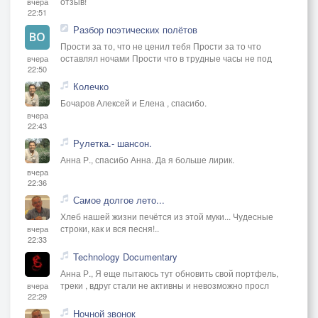
отзыв!
вчера
22:51
Разбор поэтических полётов
Прости за то, что не ценил тебя Прости за то что
оставлял ночами Прости что в трудные часы не под
вчера
22:50
Колечко
Бочаров Алексей и Елена , спасибо.
вчера
22:43
Рулетка.- шансон.
Анна Р., спасибо Анна. Да я больше лирик.
вчера
22:36
Самое долгое лето...
Хлеб нашей жизни печётся из этой муки... Чудесные
строки, как и вся песня!..
вчера
22:33
Technology Documentary
Анна Р., Я еще пытаюсь тут обновить свой портфель,
треки , вдруг стали не активны и невозможно просл
вчера
22:29
Ночной звонок