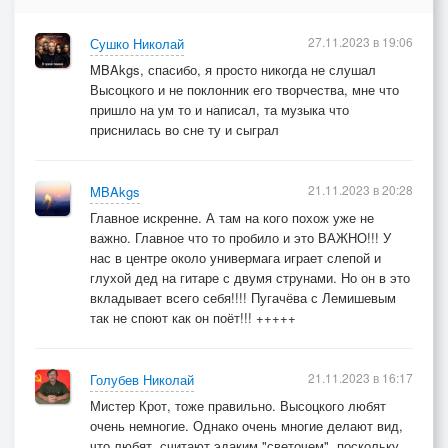
27.11.2023 в 19:06
Сушко Николай
MBAkgs, спасибо, я просто никогда не слушал
Высоцкого и не поклонник его творчества, мне что
пришло на ум то и написал, та музыка что
приснилась во сне ту и сыграл
21.11.2023 в 20:28
MBAkgs
Главное искренне. А там на кого похож уже не
важно. Главное что то пробило и это ВАЖНО!!! У
нас в центре около универмага играет слепой и
глухой дед на гитаре с двумя струнами. Но он в это
вкладывает всего себя!!!! Пугачёва с Лемишевым
так не споют как он поёт!!! +++++
21.11.2023 в 16:17
Голубев Николай
Мистер Крот, тоже правильно. Высоцкого любят
очень немногие. Однако очень многие делают вид,
что любят, считают эдаким "светочем", поскольку