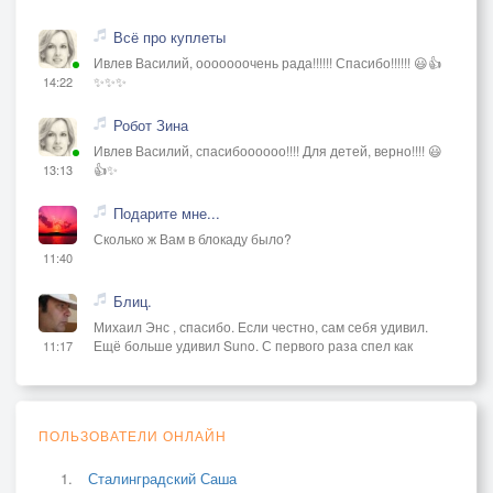
Всё про куплеты
Ивлев Василий, ооооооочень рада!!!!!! Спасибо!!!!!! 😃👍
✨✨✨
14:22
Робот Зина
Ивлев Василий, спасибоооооо!!!! Для детей, верно!!!! 😃
👍✨
13:13
Подарите мне...
Сколько ж Вам в блокаду было?
11:40
Блиц.
Михаил Энс , спасибо. Если честно, сам себя удивил.
Ещё больше удивил Suno. С первого раза спел как
11:17
ПОЛЬЗОВАТЕЛИ ОНЛАЙН
Сталинградский Саша