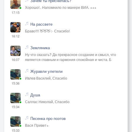
Зачем ты приснилась?
Хорошо!.. Напомнило по манере ВИА. +++
17:15
На рассвете
Браво!!!! 👋👋👋✨ Спасибо!
16:12
Земляника
Ну что сказать? Да прекрасное создание и смысл, что
является главным и гармония спокойная и чиста. Б
16:07
Журавли улетели
Ивлев Василий, Спасибо
15:36
Душа
Саллас Николай, Спасибо
15:34
Песенка про поэтов
Вася Привет+
15:33