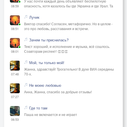
У нас почти каждый день объявляют беспилотную
опасность, хотя казалось бы где Украина и где Урал. Та
08:59
Лучик
Виктор спасибо! Согласен, метафорично. Но в целом -
это про любовь, расставания и встречи.
08:51
Зачем ты приснилась?
Текст хороший, и исполнение и музыка, всё сошлось.
Соавторам респект! 👏👏👏
08:01
Мой, ты только мой!
Жанна, здравствуй! Трогательно! В духе ВИА середины
70-х.
07:48
Не моею любовью
Анна, Жанна, спасибо за добрые отзывы!
07:27
Где то там
Паша не включается и не играет
06:53