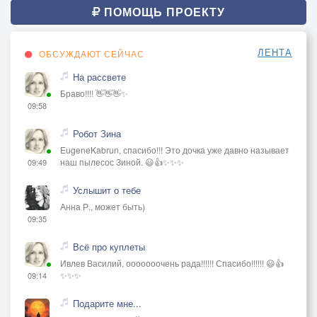
ПОМОЩЬ ПРОЕКТУ
ЛЕНТА
ОБСУЖДАЮТ СЕЙЧАС
На рассвете
Браво!!!! 👋👋👋✨
09:58
Робот Зина
EugeneKabrun, спасибо!!! Это дочка уже давно называет
наш пылесос Зиной. 😃👍✨✨✨
09:49
Услышит о тебе
Анна Р., может быть)
09:35
Всё про куплеты
Ивлев Василий, ооооооочень рада!!!!!! Спасибо!!!!!! 😃👍
✨✨✨
09:14
Подарите мне...