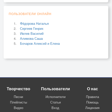
ПОЛЬЗОВАТЕЛИ ОНЛАЙН
Фёдорова Наталья
Сергеев Генрих
Ивлев Василий
Алимова Саша
Бочаров Алексей и Елена
Творчество
Пользователи
О нас
Песни
Исполнители
Правила
Плейлисты
Статьи
Помощь
Видео
Вход
Лицензия