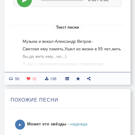
Текст песни
Музыка и вокал-Александр Ветров -
Светлая ему память.Ушел из жизни в 55 лет,жить
бы,да жить ему...но...)
У нас с ним много красивых соавторских
песен.Только новых уже не будет.
50
А тут ему подпела. Осталась запись на память.
12
136
ПОХОЖИЕ ПЕСНИ
Может это звёзды
-
надежда
▶