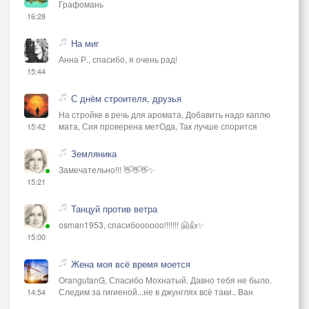
Графомань
16:28
На миг
Анна Р., спасибо, я очень рад!
15:44
С днём строителя, друзья
На стройке в речь для аромата, Добавить надо каплю
мата, Сия проверена метОда, Так лучше спорится
15:42
Земляника
Замечательно!!! 👋👋👋✨
15:21
Танцуй против ветра
osman1953, спасибоооооо!!!!!!! 🤗👍✨
15:00
Жена моя всё время моется
OrangutanG, Спасибо Мохнатый. Давно тебя не было.
Следим за гигиеной...не в джунглях всё таки.. Ван
14:54