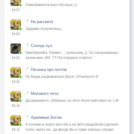
ХаваЗажигательно Наташа:-)+
23:27
На рассвете
Задумка получилась+
23:25
Солнца луч.
Qwertysvetka. Привет, ,, хулиганка,,)). Ты спрашиваешь -
зачем мне, ИИ..?? Постараюсь ответит
23:22
Песенка про поэтов
Ну Ваще,шедеврально Вася:-)!Улыбнул!+9
23:22
Маловато лета
Да,жарковато:-)Любишь ты лето Коля,чувствуется:-)+8
23:16
Хранимые Богом
А почему ж через мостИк,а не мОстик)даблом сделали
голос через ии...да вроде Вы и сами хорошо справл
23:12