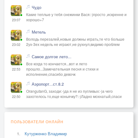
Чудо
Какие теплые у тебя снежинки Вася:-)просто ,искренне и
хорошо+7
23:07
Метель
Володь перезалей,новые должны играть,те что больше
2ух-3ех недель не играют,не рухнул,видимо проблем
23:02
Самое долгое лето...
Все когда то кончается...вот и лето
прошло...Замечательная песня и стихи и
22:53
исполнение,спасибо девочк
Аэропорт...ст.8.2
OrangutanG, заходи:-)да я не из пугливых:-)а чего
захотелось то,еще коньячку?:-)Ладно мохнатый,спаси
22:50
ПОЛЬЗОВАТЕЛИ ОНЛАЙН
Кутурженко Владимир