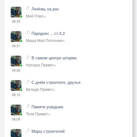
Любовь на раз
Мой Плюс+
06:35
Парадокс... ст.5.2
Маша Моё Почтение+
06:31
В самом центре шторма
Наташа Привет+
06:26
С днём строителя, друзья
Володя Привет+
06:12
Памяти ушедших
Толя Привет+
06:09
Марш строителей