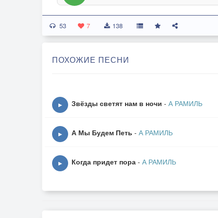
53
7
138
ПОХОЖИЕ ПЕСНИ
Звёзды светят нам в ночи
-
А РАМИЛЬ
▶
А Мы Будем Петь
-
А РАМИЛЬ
▶
Когда придет пора
-
А РАМИЛЬ
▶