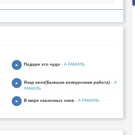
Подари это чудо
-
А РАМИЛЬ
▶
Язар килә(Бывшая конкурснная работа)
-
А
▶
РАМИЛЬ
В мире сказочных снов
-
А РАМИЛЬ
▶