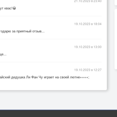
21.10.2023 в 23:40
ут квас!😀
19.10.2023 в 18:04
одарю за приятный отзыв...
19.10.2023 в 13:00
е...
19.10.2023 в 12:27
тайский дедушка Ли Фан Чу играет на своей лютне++++;