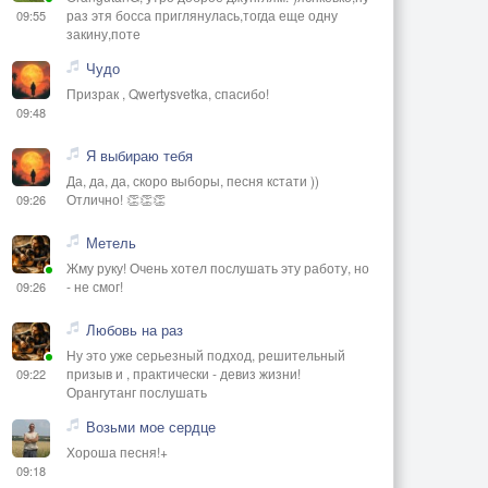
раз этя босса приглянулась,тогда еще одну
09:55
закину,поте
Чудо
Призрак , Qwertysvetka, спасибо!
09:48
Я выбираю тебя
Да, да, да, скоро выборы, песня кстати ))
Отлично! 👏👏👏
09:26
Метель
Жму руку! Очень хотел послушать эту работу, но
- не смог!
09:26
Любовь на раз
Ну это уже серьезный подход, решительный
призыв и , практически - девиз жизни!
09:22
Орангутанг послушать
Возьми мое сердце
Хороша песня!+
09:18