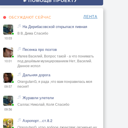
ПОМОЩЬ ПРОЕКТУ
ЛЕНТА
ОБСУЖДАЮТ СЕЙЧАС
На Дерибасовской открылася пивная
В В, Дима Спасибо
10:03
Песенка про поэтов
Ивлев Василий, Вопрос такой - а что понимать
под дешёвым музицированием Нет, Василий.
10:01
Данное испол
Дальняя дорога
OrangutanG, я рада ,что вам понравилась моя
песня!!
09:57
Журавли улетели
Саллас Николай, Коля Спасибо
09:56
Аэропорт...ст.8.2
OrangutanG, утро доброе джунглям:-)яснкеько,ну