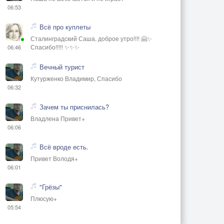
06:53
Всё про куплеты
Сталинградский Саша, доброе утро!!!! 🤗✨
Спасибо!!!!! ✨✨✨
06:46
Вечный турист
Кутурженко Владимир, Спасибо
06:32
Зачем ты приснилась?
Владлена Привет+
06:06
Всё вроде есть.
Привет Володя+
06:01
"Грёзы"
Плюсую+
05:54