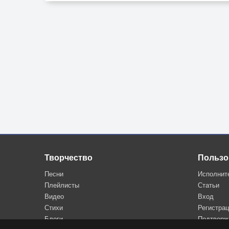
2.
Залпы орудий. Земля содрогается.
Враг ненавистный падет.
Синий платочек к груди прижимается.
Смерти меня не дает.
Припев
Синий платочек.
Неба кусочек.
Нежность моя и печаль.
Творчество
Пользо
Синий платочек.
Песни
Исполнит
Счастья глоточек.
Плейлисты
Статьи
Даль моя. Светлая даль.
Видео
Вход
Стихи
Регистра
3.
Блоги
Подтверж