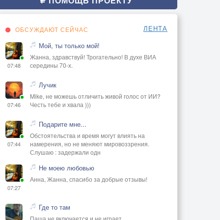
ПОМОЩЬ ПРОЕКТУ
ЛЕНТА
ОБСУЖДАЮТ СЕЙЧАС
Мой, ты только мой!
Жанна, здравствуй! Трогательно! В духе ВИА
середины 70-х.
07:48
Лучик
Mike, не можешь отличить живой голос от ИИ?
Честь тебе и хвала )))
07:46
Подарите мне...
Обстоятельства и время могут влиять на
намерения, но не меняют мировоззрения.
07:44
Слушаю : задержали одн
Не моею любовью
Анна, Жанна, спасибо за добрые отзывы!
07:27
Где то там
Паша не включается и не играет