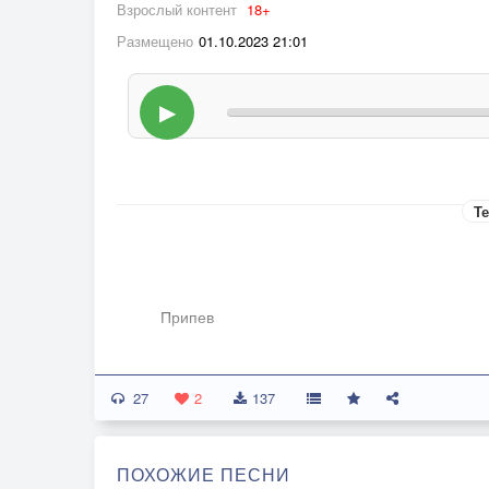
Взрослый контент
18+
Размещено
01.10.2023 21:01
▶
Те
Припев
Синий платочек.
27
Неба кусочек.
2
137
Нежность моя и печаль.
Синий платочек.
ПОХОЖИЕ ПЕСНИ
Счастья глоточек.