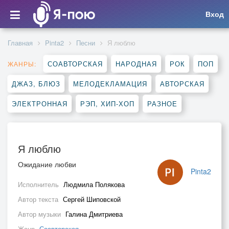
Вход
Главная
Pinta2
Песни
Я люблю
СОАВТОРСКАЯ
НАРОДНАЯ
РОК
ПОП
ЖАНРЫ:
ДЖАЗ, БЛЮЗ
МЕЛОДЕКЛАМАЦИЯ
АВТОРСКАЯ
ЭЛЕКТРОННАЯ
РЭП, ХИП-ХОП
РАЗНОЕ
Я люблю
Ожидание любви
Pinta2
Исполнитель
Людмила Полякова
Автор текста
Сергей Шиповской
Автор музыки
Галина Дмитриева
Жанр
Соавторская