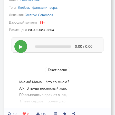
Теги
Любовь
фантазии
вера.
Лицензия
Creative Commons
Взрослый контент
18+
Размещено
23.09.2023 07:04
▶
0:00 / 0:00
Текст песни
М/ама! Мама... Что со мною?
А/х! В груди несносный жар.
Р/ассыпаясь в прах от зноя,
Т/леет сердце... Божий дар.
М/ама! Мне так часто грустно.
19
Е/сли даже рядом ты...
2
119