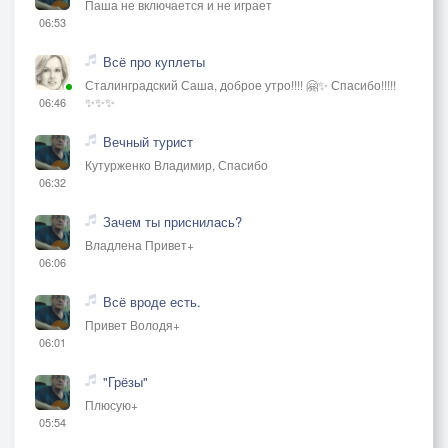
Паша не включается и не играет
06:53
Всё про куплеты
Сталинградский Саша, доброе утро!!!! 🤗✨ Спасибо!!!!!
✨✨✨
06:46
Вечный турист
Кутурженко Владимир, Спасибо
06:32
Зачем ты приснилась?
Владлена Привет+
06:06
Всё вроде есть.
Привет Володя+
06:01
"Грёзы"
Плюсую+
05:54