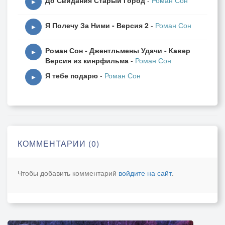
До Свидания Старый Город
-
Роман Сон
▶
Я Полечу За Ними - Версия 2
-
Роман Сон
▶
Роман Сон - Джентльмены Удачи - Кавер
▶
Версия из кинрфильма
-
Роман Сон
Я тебе подарю
-
Роман Сон
▶
КОММЕНТАРИИ (0)
Чтобы добавить комментарий
войдите на сайт
.