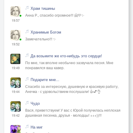
Храм тишины
Анна Р., спасибо огромное!!! 🤗💛✨
19:57
Хранимые Богом
Замечательно!!! ✨
19:52
Да возьмите же кто-нибудь это сердце!
По мне, так вполне необычно зазвучала песня. Мне
понравился ваш кавер.
19:49
Подарите мне...
Спасибо за интересную, душевную и красивую работу,
Анечка - с удовольствием послушали! 👍💕👌
19:44
Чудо
Вася, приветствуем! У вас с Юрой получилась неплохая
душевная песенка, друзья - молодцы! +++))!!!
19:42
На миг