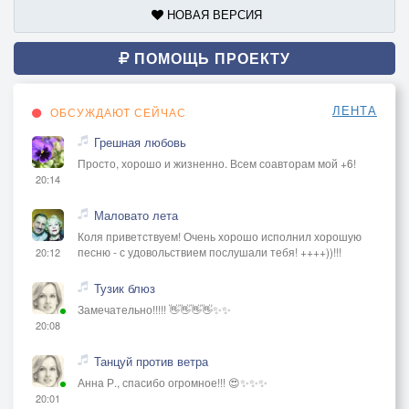
НОВАЯ ВЕРСИЯ
ПОМОЩЬ ПРОЕКТУ
ЛЕНТА
ОБСУЖДАЮТ СЕЙЧАС
Грешная любовь
Просто, хорошо и жизненно. Всем соавторам мой +6!
20:14
Маловато лета
Коля приветствуем! Очень хорошо исполнил хорошую
песню - с удовольствием послушали тебя! ++++))!!!
20:12
Тузик блюз
Замечательно!!!!! 👋👋👋👋✨✨
20:08
Танцуй против ветра
Анна Р., спасибо огромное!!! 😍✨✨✨
20:01