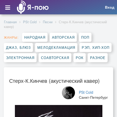
Вход
Главная
PSt Cold
Песни
Стерх-К.Кинчев (акустический
кавер)
НАРОДНАЯ
АВТОРСКАЯ
ПОП
ЖАНРЫ:
ДЖАЗ, БЛЮЗ
МЕЛОДЕКЛАМАЦИЯ
РЭП, ХИП-ХОП
ЭЛЕКТРОННАЯ
СОАВТОРСКАЯ
РОК
РАЗНОЕ
Стерх-К.Кинчев (акустический кавер)
PSt Cold
Санкт-Петербург