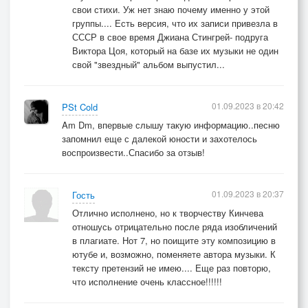
свои стихи. Уж нет знаю почему именно у этой
группы.... Есть версия, что их записи привезла в
СССР в свое время Джиана Стингрей- подруга
Виктора Цоя, который на базе их музыки не один
свой "звездный" альбом выпустил...
01.09.2023 в 20:42
PSt Cold
Am Dm, впервые слышу такую информацию..песню
запомнил еще с далекой юности и захотелось
воспроизвести..Спасибо за отзыв!
01.09.2023 в 20:37
Гость
Отлично исполнено, но к творчеству Кинчева
отношусь отрицательно после ряда изобличений
в плагиате. Нот 7, но поищите эту композицию в
ютубе и, возможно, поменяете автора музыки. К
тексту претензий не имею.... Еще раз повторю,
что исполнение очень классное!!!!!!