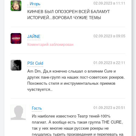
02.09.2023 в 11:11
. Игорь
КИНЧЕВ БЫЛ ОПОЗОРЕН ВСЕЙ БАЛАМУТ
ИСТОРИЕЙ...ВОРОВАЛ ЧУЖИЕ ТЕМЫ
02.09.2023 в 09:05
JAЙNE
Коментарий заблокирован
01.09.2023 в 22:11
PSt Cold
Am Dm, Да,я конечно слышал о влиянии Cure и
других панк-групп на наших пост-советских рокеров.
Похожесть стиля и инструментальных приемов
чувствуется..
01.09.2023 в 20:51
Гость
Из наиболее известного Театр теней-100%
плагиат. А вообще есть такая группа THE CURE,
так у них многие наши русские рокеры не
гнушались тырить произведения и перепевать на