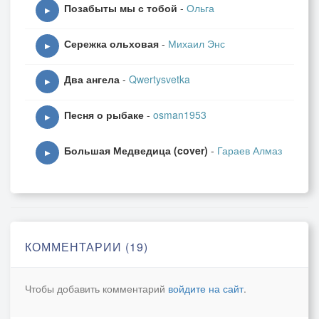
Позабыты мы с тобой
-
Ольга
▶
Сережка ольховая
-
Михаил Энс
▶
Два ангела
-
Qwertysvetka
▶
Песня о рыбаке
-
osman1953
▶
Большая Медведица (cover)
-
Гараев Алмаз
▶
КОММЕНТАРИИ (19)
Чтобы добавить комментарий
войдите на сайт
.