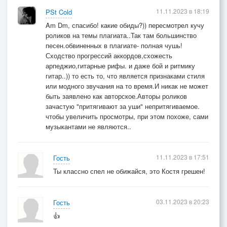
11.11.2023 в 18:19
PSt Cold
Am Dm, спасибо! какие обиды?)) пересмотрел кучу
роликов на темы плагиата..Так там большинство
песен.обвиненных в плагиате- полная чушь!
Сходство прогрессий аккордов,схожесть
арпеджио,гитарные рифы. и даже бой и ритмику
гитар..)) то есть то, что является признаками стиля
или модного звучания на то время.И никак не может
быть заявлено как авторское.Авторы роликов
зачастую "притягивают за уши" непритягиваемое.
чтобы увеличить просмотры, при этом похоже, сами
музыкантами не являются..
11.11.2023 в 17:51
Гость
Ты классно спел не обижайся, это Костя грешен!
03.11.2023 в 20:23
Гость
👍