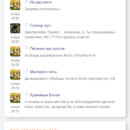
На рассвете
Задумка получилась+
вчера
23:25
Солнца луч.
Qwertysvetka. Привет, ,, хулиганка,,)). Ты спрашиваешь -
зачем мне, ИИ..?? Постараюсь ответит
вчера
23:22
Песенка про поэтов
Ну Ваще,шедеврально Вася:-)!Улыбнул!+9
вчера
23:22
Маловато лета
Да,жарковато:-)Любишь ты лето Коля,чувствуется:-)+8
вчера
23:16
Хранимые Богом
А почему ж через мостИк,а не мОстик)даблом сделали
голос через ии...да вроде Вы и сами хорошо справл
вчера
23:12