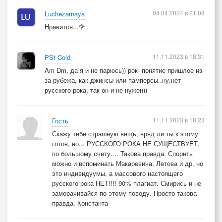
04.04.2024 в 21:08
Luchezarnaya
Нравится...🌹
11.11.2023 в 18:31
PSt Cold
Am Dm, да я и не парюсь)) рок- понятие пришлое из-
за рубежа, как джинсы или памперсы..ну,нет
русского рока, так он и не нужен))
11.11.2023 в 18:23
Гость
Скажу тебе страшную вещь, вряд ли ты к этому
готов, но... РУССКОГО РОКА НЕ СУЩЕСТВУЕТ,
по большому счету.... Такова правда. Спорить
можно и вспоминать Макаревича, Летова и др, но
это индивидуумы, а массового настоящего
русского рока НЕТ!!!! 90% плагиат. Смирись и не
заморачивайся по этому поводу. Просто такова
правда. Константа