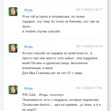
03.11.2023 в 18:17
. Игорь
Я на той встрече в погремушке..по пьяни
подарил..эту тему но точно не Кинчеву..его там не
было..
в любом случае спасибо.
03.11.2023 в 18:10
. Игорь
Кстати спасибо за подарок из моей юности...я
просто про неё просто тупо забыл...она подружка
моей Оксаны и одноклассница..бесконечно
влюбленная..в меня
Для Ира Станкова.нет её лет 27 с нами.
03.11.2023 в 17:54
. Игорь
PSt Cold, . Игорь, хохотнул.
Оказывается..есть стандарты..которые подписаны
Псковским болото.....муз историями...ух блин, а я и
не знал!!!