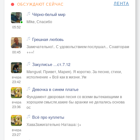
ЛЕНТА
ОБСУЖДАЮТ СЕЙЧАС
Чёрно-белый мир
Mike, Спасибо
05:52
Грешная любовь
Замечательно!.. С удовольствием послушал... Соавторам
+++!
00:45
Закулисье ...ст.7.12
Mangust. Привет, Мария). Я коротко. За песню, стихи,
исполнение + Всё как в жизни. Ум
вчера
23:42
Девочка в синем платье
Фундамент-дворовая песня со всеми вытекающими в
хорошем смысле,какие бы аранжи не делались основа
вчера
23:36
ос
Всё про куплеты
ХаваЗажигательно Наташа:-)+
вчера
23:27