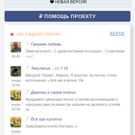
НОВАЯ ВЕРСИЯ
ПОМОЩЬ ПРОЕКТУ
ЛЕНТА
ОБСУЖДАЮТ СЕЙЧАС
Грешная любовь
Замечательно!.. С удовольствием послушал... Соавторам
+++!
00:45
Закулисье ...ст.7.12
Mangust. Привет, Мария). Я коротко. За песню, стихи,
исполнение + Всё как в жизни. Ум
вчера
23:42
Девочка в синем платье
Фундамент-дворовая песня со всеми вытекающими в
хорошем смысле,какие бы аранжи не делались основа
вчера
23:36
ос
Всё про куплеты
ХаваЗажигательно Наташа:-)+
вчера