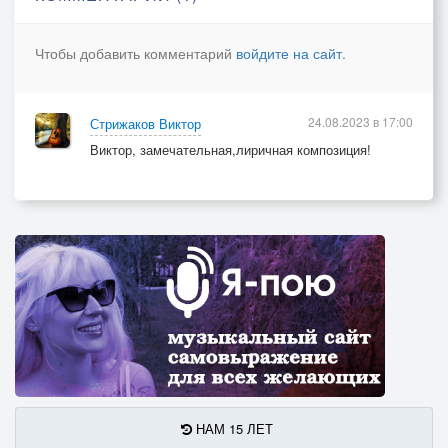
Самой лучшей женой на свете , да……
И не стала моею ты,
Чтобы добавить комментарий
войдите на сайт
.
Самой лучшей женой на свете .
Одиноки мы и любовь
24.08.2023 в 17:00
Стрижаков Виктор
Параллельно идет по жизни,
Виктор, замечательная,лиричная композиция!
Может встретиться надо вновь,
Чтобы вместе идти до тризны,да…..
Может встретиться надо вновь,
Чтобы вместе идти до тризны.
НАМ 15 ЛЕТ