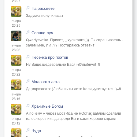
23:27
На рассвете
Задумка получилась+
вчера
23:25
Солнца луч.
Qwertysvetka. Привет, ,, хулиганка,,)). Ты спрашиваешь -
зачем мне, ИИ..?? Постараюсь ответит
вчера
23:22
Песенка про поэтов
Ну Ваще,шедеврально Вася:-)!Улыбнул!+9
вчера
23:22
Маловато лета
Да,жарковато:-)Любишь ты лето Коля,чувствуется:-)+8
вчера
23:16
Хранимые Богом
А почему ж через мостИк,а не мОстик)даблом сделали
голос через ии...да вроде Вы и сами хорошо справл
вчера
23:12
Чудо