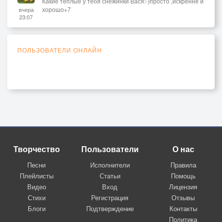
Какие теплые у тебя снежинки Вася:-)просто ,искренне и
хорошо+7
вчера
23:07
ПОЛЬЗОВАТЕЛИ ОНЛАЙН
Творчество
Пользователи
О нас
Песни
Исполнители
Правила
Плейлисты
Статьи
Помощь
Видео
Вход
Лицензия
Стихи
Регистрация
Отзывы
Блоги
Подтверждение
Контакты
Политика