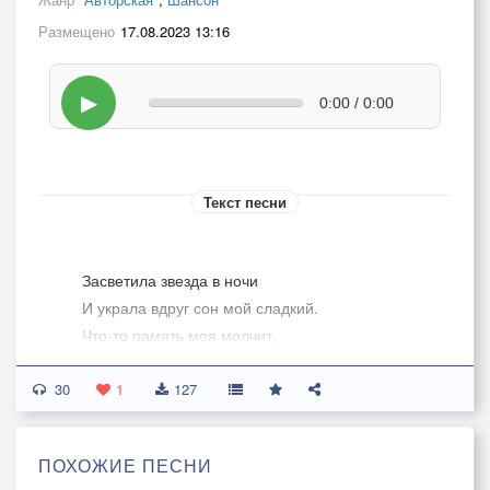
Размещено
17.08.2023 13:16
▶
0:00 / 0:00
Текст песни
Засветила звезда в ночи
И украла вдруг сон мой сладкий.
Что-то память моя молчит,
Видно в жизни не все в порядке, да…….
30
Что-то память моя молчит,
1
127
Видно в жизни не все в порядке.
ПОХОЖИЕ ПЕСНИ
Аромат цветов в окна бьет,