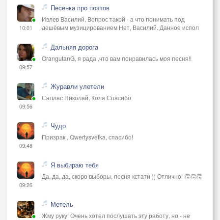
Песенка про поэтов
Ивлев Василий, Вопрос такой - а что понимать под
дешёвым музицированием Нет, Василий. Данное испол
10:01
Дальняя дорога
OrangutanG, я рада ,что вам понравилась моя песня!!
09:57
Журавли улетели
Саллас Николай, Коля Спасибо
09:56
Чудо
Призрак , Qwertysvetka, спасибо!
09:48
Я выбираю тебя
Да, да, да, скоро выборы, песня кстати )) Отлично! 👏👏👏
09:26
Метель
Жму руку! Очень хотел послушать эту работу, но - не