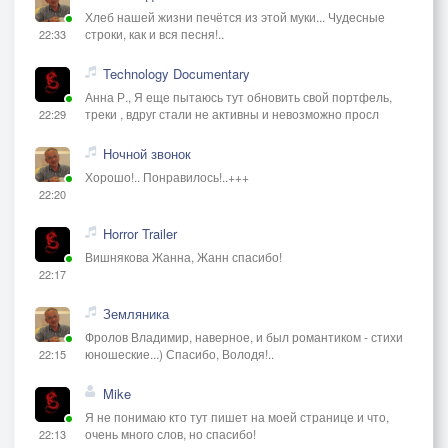
Хлеб нашей жизни печётся из этой муки... Чудесные
строки, как и вся песня!..
22:33
Technology Documentary
Анна Р., Я еще пытаюсь тут обновить свой портфель,
треки , вдруг стали не активны и невозможно просл
22:29
Ночной звонок
Хорошо!.. Понравилось!..+++
22:20
Horror Trailer
Вишнякова Жанна, Жанн спасибо!
22:17
Земляника
Фролов Владимир, наверное, и был романтиком - стихи
юношеские...) Спасибо, Володя!..
22:15
Mike
Я не понимаю кто тут пишет на моей странице и что,
очень много слов, но спасибо!
22:13