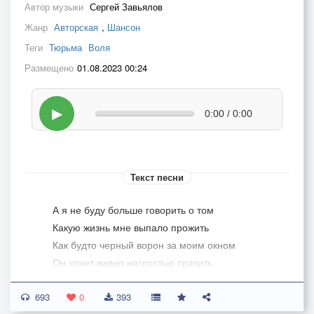
Автор музыки
Сергей Завьялов
Жанр
Авторская
,
Шансон
Теги
Тюрьма
Воля
Размещено
01.08.2023 00:24
▶
0:00 / 0:00
Текст песни
А я не буду больше говорить о том
Какую жизнь мне выпало прожить
Как будто черный ворон за моим окном
Он хочет видно наглостью сразить
693
Ломая тишину и крик бессонницы
0
393