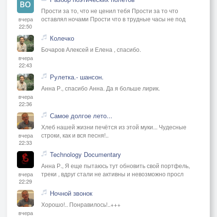
Прости за то, что не ценил тебя Прости за то что
оставлял ночами Прости что в трудные часы не под
вчера
22:50
Колечко
Бочаров Алексей и Елена , спасибо.
вчера
22:43
Рулетка.- шансон.
Анна Р., спасибо Анна. Да я больше лирик.
вчера
22:36
Самое долгое лето...
Хлеб нашей жизни печётся из этой муки... Чудесные
строки, как и вся песня!..
вчера
22:33
Technology Documentary
Анна Р., Я еще пытаюсь тут обновить свой портфель,
треки , вдруг стали не активны и невозможно просл
вчера
22:29
Ночной звонок
Хорошо!.. Понравилось!..+++
вчера