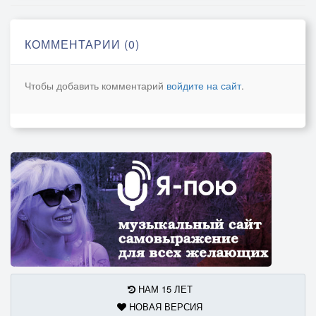
Что притих, не стоит грустить.
Жизнь твоя оторванный рай.
Только те, кто с тобою хотели дружить,
КОММЕНТАРИИ (0)
Ты их в душу к себе не пускай.
Чтобы добавить комментарий
войдите на сайт
.
Сирота прозвали меня, сирота.
Жизнь свою я вам никогда не отдам.
По подвалам шатаюсь,
Но кушать не буду просить.
Сирота, дорога одна у меня.
Крошка хлеба, щепоточка соли своя!
И долю свою не отдам никому никогда.
Сирота прозвали меня, сирота.
Жизнь свою я вам никогда не отдам.
По подвалам шатаюсь,
НАМ 15 ЛЕТ
Но кушать не буду просить.
НОВАЯ ВЕРСИЯ