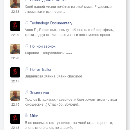
Хлеб нашей жизни печётся из этой муки... Чудесные
строки, как и вся песня!..
22:33
Technology Documentary
Анна Р., Я еще пытаюсь тут обновить свой портфель,
треки , вдруг стали не активны и невозможно просл
22:29
Ночной звонок
Хорошо!.. Понравилось!..+++
22:20
Horror Trailer
Вишнякова Жанна, Жанн спасибо!
22:17
Земляника
Фролов Владимир, наверное, и был романтиком - стихи
юношеские...) Спасибо, Володя!..
22:15
Mike
Я не понимаю кто тут пишет на моей странице и что,
очень много слов, но спасибо!
22:13