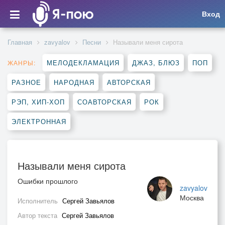
Вход
Главная
zavyalov
Песни
Называли меня сирота
МЕЛОДЕКЛАМАЦИЯ
ДЖАЗ, БЛЮЗ
ПОП
ЖАНРЫ:
РАЗНОЕ
НАРОДНАЯ
АВТОРСКАЯ
РЭП, ХИП-ХОП
СОАВТОРСКАЯ
РОК
ЭЛЕКТРОННАЯ
Называли меня сирота
Ошибки прошлого
zavyalov
Москва
Исполнитель
Сергей Завьялов
Автор текста
Сергей Завьялов