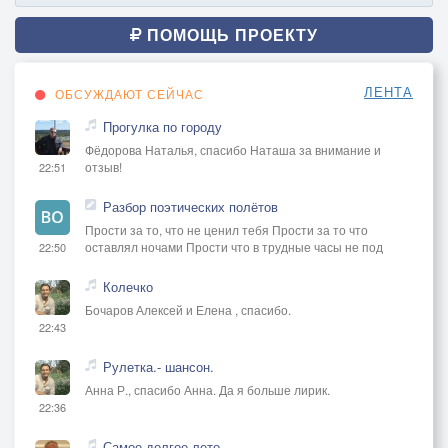
Сирота, дорога одна у меня.
ПОМОЩЬ ПРОЕКТУ
Крошка хлеба, щепоточка соли своя!
И долю свою не отдам никому никогда.
ЛЕНТА
ОБСУЖДАЮТ СЕЙЧАС
Прогулка по городу
Фёдорова Наталья, спасибо Наташа за внимание и
отзыв!
22:51
Разбор поэтических полётов
Прости за то, что не ценил тебя Прости за то что
оставлял ночами Прости что в трудные часы не под
22:50
Колечко
Бочаров Алексей и Елена , спасибо.
22:43
Рулетка.- шансон.
Анна Р., спасибо Анна. Да я больше лирик.
22:36
Самое долгое лето...