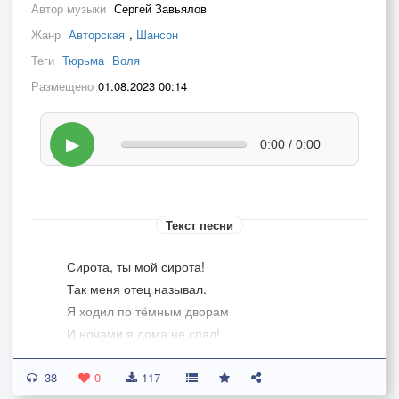
Автор музыки
Сергей Завьялов
Жанр
Авторская
,
Шансон
Теги
Тюрьма
Воля
Размещено
01.08.2023 00:14
▶
0:00 / 0:00
Текст песни
Сирота, ты мой сирота!
Так меня отец называл.
Я ходил по тёмным дворам
И ночами я дома не спал!
38
Отчий двор меня воспитал,
0
117