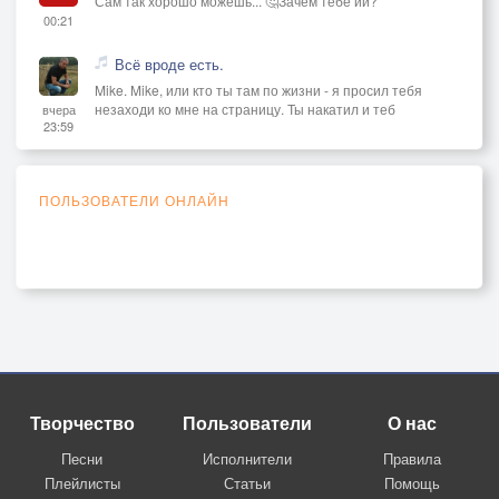
Сам так хорошо можешь... 🤔Зачем тебе ии?
00:21
Всё вроде есть.
Mike. Mike, или кто ты там по жизни - я просил тебя
незаходи ко мне на страницу. Ты накатил и теб
вчера
23:59
ПОЛЬЗОВАТЕЛИ ОНЛАЙН
Творчество
Пользователи
О нас
Песни
Исполнители
Правила
Плейлисты
Статьи
Помощь