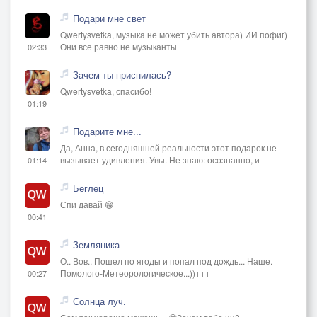
Подари мне свет
Qwertysvetka, музыка не может убить автора) ИИ пофиг)
Они все равно не музыканты
02:33
Зачем ты приснилась?
Qwertysvetka, спасибо!
01:19
Подарите мне...
Да, Анна, в сегодняшней реальности этот подарок не
вызывает удивления. Увы. Не знаю: осознанно, и
01:14
Беглец
Спи давай 😁
00:41
Земляника
О.. Вов.. Пошел по ягоды и попал под дождь... Наше.
Помолого-Метеорологическое...))+++
00:27
Солнца луч.