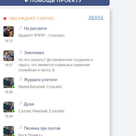
ПОМОЩЬ ПРОЕКТУ
ЛЕНТА
ОБСУЖДАЮТ СЕЙЧАС
На рассвете
Браво!!!! 👋👋👋✨ Спасибо!
16:12
Земляника
Ну что сказать? Да прекрасное создание и
смысл, что является главным и гармония
16:07
спокойная и чиста. Б
Журавли улетели
Ивлев Василий, Спасибо
15:36
Душа
Саллас Николай, Спасибо
15:34
Песенка про поэтов
Вася Привет+