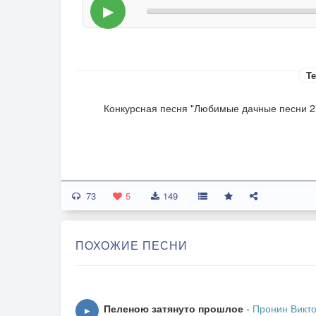
▶
Те
Конкурсная песня "Любимые дачные песни 2
73
5
149
ПОХОЖИЕ ПЕСНИ
Пеленою затянуто прошлое
-
Пронин Викт
▶