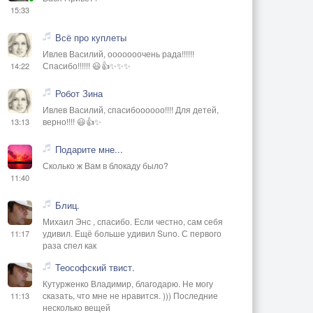
15:33
Всё про куплеты
Ивлев Василий, ооооооочень рада!!!!!!
Спасибо!!!!!! 😃👍✨✨✨
14:22
Робот Зина
Ивлев Василий, спасибоооооо!!!! Для детей,
верно!!!! 😃👍✨
13:13
Подарите мне...
Сколько ж Вам в блокаду было?
11:40
Блиц.
Михаил Энс , спасибо. Если честно, сам себя
удивил. Ещё больше удивил Suno. С первого
11:17
раза спел как
Теософский твист.
Кутурженко Владимир, благодарю. Не могу
сказать, что мне не нравится. ))) Последние
11:13
несколько вещей