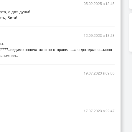
05.02.2025 в 12:45
рса, а для души!
ть, Витя!
12.09.2023 в 13:28
ры.
???..видимо напечатал и не отправил....а я догадался...меня
вспомнил..
19.07.2023 в 09:06
17.07.2023 в 22:47