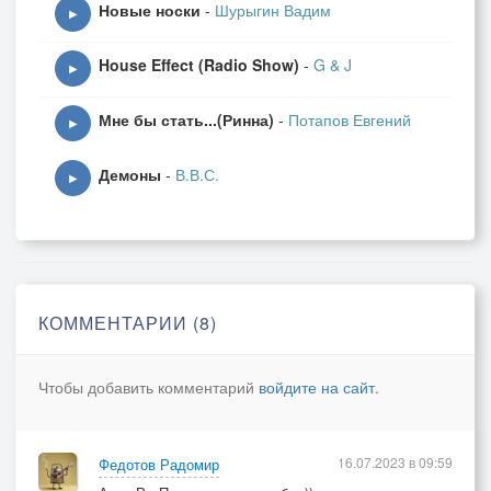
Новые носки
-
Шурыгин Вадим
▶
House Effect (Radio Show)
-
G & J
▶
Мне бы стать...(Ринна)
-
Потапов Евгений
▶
Демоны
-
В.В.С.
▶
КОММЕНТАРИИ (8)
Чтобы добавить комментарий
войдите на сайт
.
16.07.2023 в 09:59
Федотов Радомир