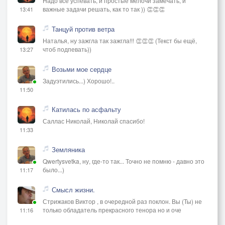
Надо всё успевать, и простые мелочи замечать, и
важные задачи решать, как то так )) 👏👏👏
13:41
Танцуй против ветра
Наталья, ну зажгла так зажгла!!! 👏👏👏 (Текст бы ещё,
чтоб подпевать))
13:27
Возьми мое сердце
Задуэтились...) Хорошо!..
11:50
Катилась по асфальту
Саллас Николай, Николай спасибо!
11:33
Земляника
Qwertysvetka, ну, где-то так... Точно не помню - давно это
было...)
11:17
Смысл жизни.
Стрижаков Виктор , в очередной раз поклон. Вы (Ты) не
только обладатель прекрасного тенора но и оче
11:16