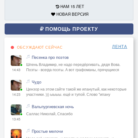
НАМ 15 ЛЕТ
НОВАЯ ВЕРСИЯ
ПОМОЩЬ ПРОЕКТУ
ЛЕНТА
ОБСУЖДАЮТ СЕЙЧАС
Песенка про поэтов
Шпень Владимир, не надо передёргивать, дядя Вова.
Поэты - всегда поэты. А вот графоманы, прячущиеся
14:43
Чудо
Цензор на этом сайте такой же ипанутый, как некоторые
участники. ))) ыыыы. ещё и тупой. Слово "ипану
14:23
Вальпургиевская ночь
Саллас Николай, Спасибо
13:45
Простые мелочи