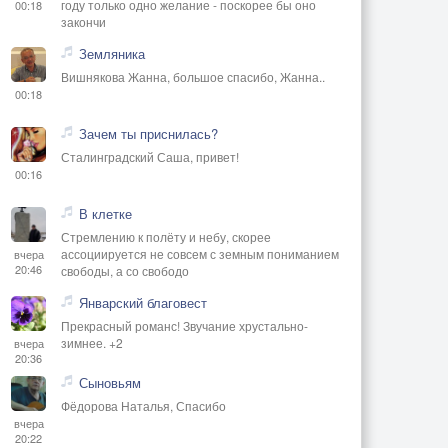
году только одно желание - поскорее бы оно
00:18
закончи
Земляника
Вишнякова Жанна, большое спасибо, Жанна..
00:18
Зачем ты приснилась?
Сталинградский Саша, привет!
00:16
В клетке
Стремлению к полёту и небу, скорее
ассоциируется не совсем с земным пониманием
вчера
20:46
свободы, а со свободо
Январский благовест
Прекрасный романс! Звучание хрустально-
зимнее. +2
вчера
20:36
Сыновьям
Фёдорова Наталья, Спасибо
вчера
20:22