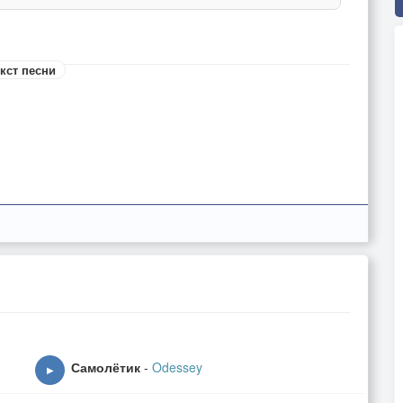
кст песни
Самолётик
-
Odessey
▶