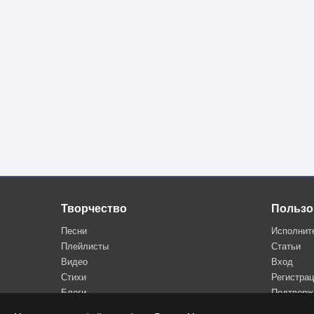
Ведь ты давно как вышла за другого
Двое детей и внуки даже есть
Так почему же сердцу не спокойно
Так почему же до сих пор он здесь
Зачем стоит в твоем он изголовье
И тихо — С добрым утром говорит
Зачем ночами сидя на кровати
Шутит над тем, как муж во сне храпит
Ты промолчишь, не в силах объяснить ей
Творчество
Пользо
Слезу лишь вытрешь, в уголочках глаз
Наверно чувства те что пережила
Песни
Исполнит
Плейлисты
Статьи
Не исчезают навсегда у нас
Видео
Вход
Стихи
Регистра
Ведь то что было — было всё впервые
Блоги
Подтверж
Было так ярко, было так свежо