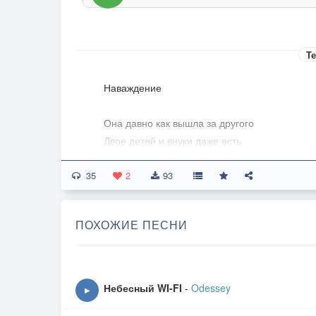
Те
Наваждение
Она давно как вышла за другого
Двое детей и внуки даже есть
Но сердце почему-то не спокойно
35
Тот кто ушел он почему-то здесь
2
93
Он каждый день встает у изголовья
ПОХОЖИЕ ПЕСНИ
И тихо — С добрым утром говорит
А по ночам — держа её за руку
Шутит над тем, как муж её храпит
Небесный WI-FI
-
Odessey
▶
Он как мираж, как морок, наваждение