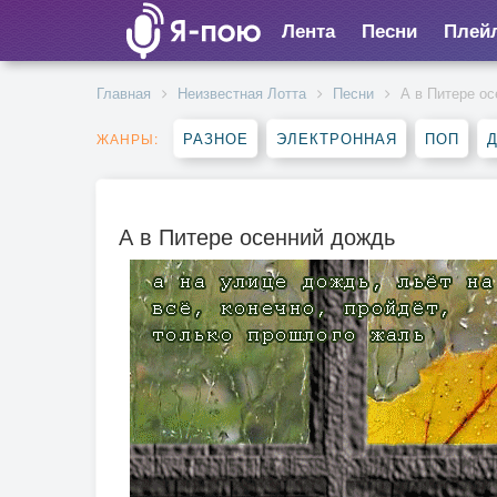
Лента
Песни
Плей
Главная
Неизвестная Лотта
Песни
А в Питере о
РАЗНОЕ
ЭЛЕКТРОННАЯ
ПОП
ЖАНРЫ:
А в Питере осенний дождь