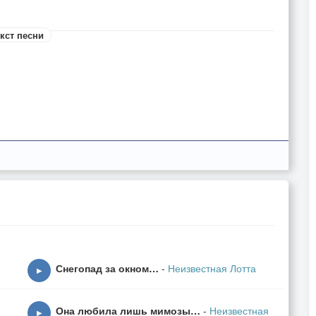
кст песни
Снегопад за окном…
-
Неизвестная Лотта
▶
Она любила лишь мимозы…
-
Неизвестная
▶