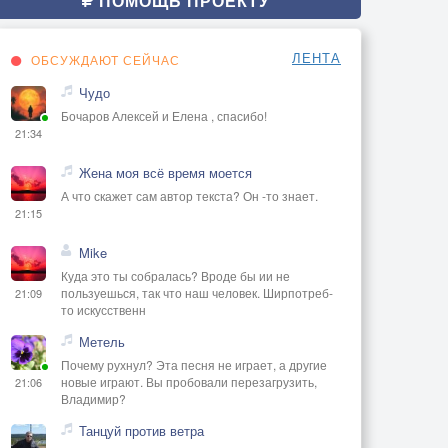
ПОМОЩЬ ПРОЕКТУ
ЛЕНТА
ОБСУЖДАЮТ СЕЙЧАС
Чудо
Бочаров Алексей и Елена , спасибо!
21:34
Жена моя всё время моется
А что скажет сам автор текста? Он -то знает.
21:15
Mike
Куда это ты собралась? Вроде бы ии не
пользуешься, так что наш человек. Ширпотреб-
21:09
то искусственн
Метель
Почему рухнул? Эта песня не играет, а другие
новые играют. Вы пробовали перезагрузить,
21:06
Владимир?
Танцуй против ветра