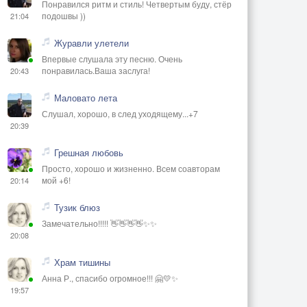
Понравился ритм и стиль! Четвертым буду, стёр
подошвы ))
21:04
Журавли улетели
Впервые слушала эту песню. Очень
понравилась.Ваша заслуга!
20:43
Маловато лета
Слушал, хорошо, в след уходящему...+7
20:39
Грешная любовь
Просто, хорошо и жизненно. Всем соавторам
мой +6!
20:14
Тузик блюз
Замечательно!!!!! 👋👋👋👋✨✨
20:08
Храм тишины
Анна Р., спасибо огромное!!! 🤗💛✨
19:57