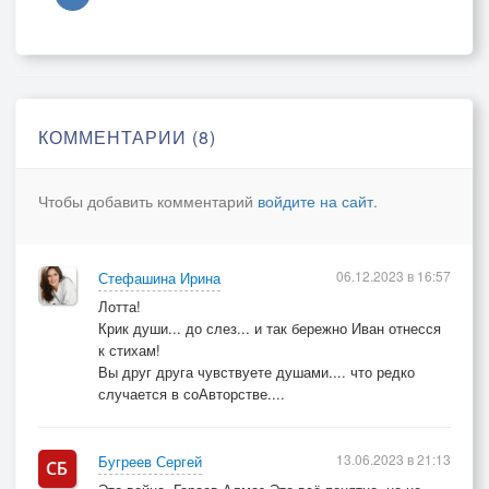
Треснула жизнь под молотом
Разбилась, как горный хрусталь
Снова зима на Андреевском
Я молча иду одна.
КОММЕНТАРИИ (8)
В счастье сегодня не верится
Счастье забрала Война....
Чтобы добавить комментарий
войдите на сайт
.
06.12.2023 в 16:57
Стефашина Ирина
Лотта!
Крик души... до слез... и так бережно Иван отнесся
к стихам!
Вы друг друга чувствуете душами.... что редко
случается в соАвторстве....
13.06.2023 в 21:13
Бугреев Сергей