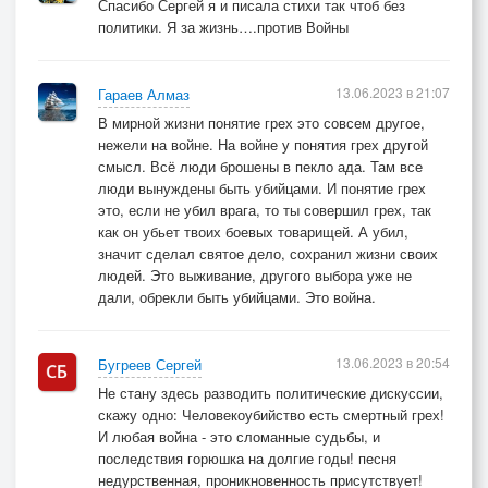
Спасибо Сергей я и писала стихи так чтоб без
политики. Я за жизнь….против Войны
13.06.2023 в 21:07
Гараев Алмаз
В мирной жизни понятие грех это совсем другое,
нежели на войне. На войне у понятия грех другой
смысл. Всё люди брошены в пекло ада. Там все
люди вынуждены быть убийцами. И понятие грех
это, если не убил врага, то ты совершил грех, так
как он убьет твоих боевых товарищей. А убил,
значит сделал святое дело, сохранил жизни своих
людей. Это выживание, другого выбора уже не
дали, обрекли быть убийцами. Это война.
13.06.2023 в 20:54
Бугреев Сергей
Не стану здесь разводить политические дискуссии,
скажу одно: Человекоубийство есть смертный грех!
И любая война - это сломанные судьбы, и
последствия горюшка на долгие годы! песня
недурственная, проникновенность присутствует!