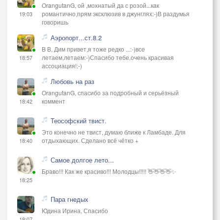
OrangutanG, ой ,мохнатый да с розой...как
романтично,прям эксклюзив в джунглях:-)В раздумья
19:03
говоришь
Аэропорт...ст.8.2
В В, Дим привет,я тоже редко ...:-)все
летаем,летаем:-)Спасибо тебе,очень красивая
18:57
ассоциация!;-)
Любовь на раз
OrangutanG, спасибо за подробный и серьёзный
коммент
18:42
Теософский твист.
Это конечно не твист, думаю ближе к Ламбаде. Для
отдыхающих. Сделано всё чётко +
18:40
Самое долгое лето...
Браво!!! Как же красиво!!! Молодцы!!!!! 👋👋👋👋✨
18:25
Пара гнедых
Юдина Ирина, Спасибо
18:07