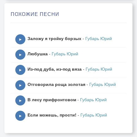
Без тоски, без печали.
В этот час прозвучали
ПОХОЖИЕ ПЕСНИ
Слова твои.
Расстаемся, я не в силах злиться,
Заложу я тройку борзых
-
Губарь Юрий
Виноваты в этом ты и я.
▶
Любушка
-
Губарь Юрий
Утомленное солнце
▶
Hежно с морем прощалось,
Из-под дуба, из-под вяза
-
Губарь Юрий
В этот час ты призналась,
▶
Что нет любви.
Отговорила роща золотая
-
Губарь Юрий
▶
В лесу прифронтовом
-
Губарь Юрий
▶
Если можешь, прости!
-
Губарь Юрий
▶