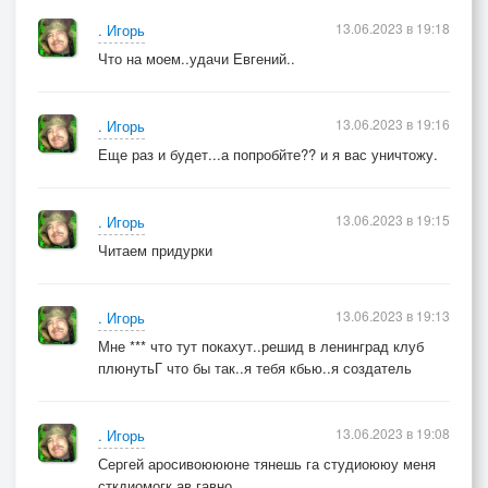
13.06.2023 в 19:18
. Игорь
Что на моем..удачи Евгений..
13.06.2023 в 19:16
. Игорь
Еще раз и будет...а попробйте?? и я вас уничтожу.
13.06.2023 в 19:15
. Игорь
Читаем придурки
13.06.2023 в 19:13
. Игорь
Мне *** что тут покахут..решид в ленинград клуб
плюнутьГ что бы так..я тебя кбью..я создатель
13.06.2023 в 19:08
. Игорь
Сергей аросивоюююне тянешь га студиоююу меня
сткдиомогк ав гавно