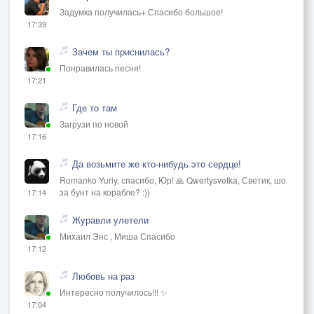
Задумка получилась+ Спасибо большое!
17:39
Зачем ты приснилась?
Понравилась песня!
17:21
Где то там
Загрузи по новой
17:16
Да возьмите же кто-нибудь это сердце!
Romanko Yuriy, спасибо, Юр! 🙏 Qwertysvetka, Светик, шо
за бунт на корабле? :))
17:14
Журавли улетели
Михаил Энс , Миша Спасибо
17:12
Любовь на раз
Интересно получилось!!! ✨
17:04