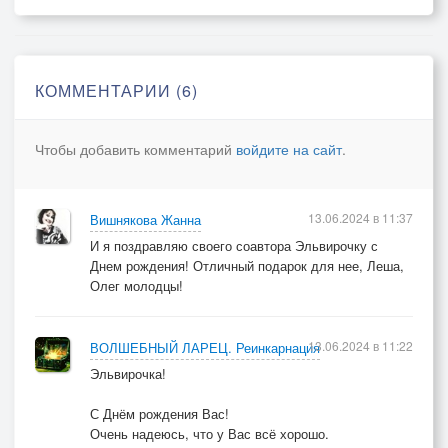
Чтобы эля выпить кружку
Мне совсем не надо пира.
Где же ты, моя Эльвира,
Где же ты, моя подружка?
КОММЕНТАРИИ (6)
Чтобы добавить комментарий
войдите на сайт
.
2 купл
В самом лучшем виде
13.06.2024 в 11:37
Вишнякова Жанна
Был я на Памире.
И я поздравляю своего соавтора Эльвирочку с
Даже в Антарктиде
Днем рождения! Отличный подарок для нее, Леша,
Я искал Эльвиру.
Олег молодцы!
Будучи поддатым
Эльфов навестил я.
13.06.2024 в 11:22
ВОЛШЕБНЫЙ ЛАРЕЦ. Реинкарнация
Эльвирочка!
Эльфы - те педанты.
- Всюду прошерстили.
С Днём рождения Вас!
Всюду просмотрели
Очень надеюсь, что у Вас всё хорошо.