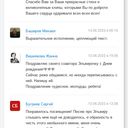
Спасибо Вам за Ваши прекрасные стихи и
Человеко-птахи,
великолепные клипы, которыми Вы по доброте
- Не нашли, пострелы!
Вашего сердца одаривали всех-всех-всех!
- Можно только ахать.
14.06.2023 в 06:16
Баширов Михаил
Припев:
Выразительное исполнение, цепляющий текст.
Я с сонетами Шекспира
13.06.2023 в 19:36
Вишнякова Жанна
Подружился очень прочно.
Поздравляю своего соавтора Эльвирочку с Днем
И отточенной рапирой
рождения!🌹🌹🌹
Всех врагов колю заочно
Сейчас реже общаемся, но иногда переписываюсь с
ней. Напишу ей.
Чтобы эля выпить кружку
Поздравление чудесное, молодцы, ребята!
Мне совсем не надо пира.
Где же ты, моя Эльвира,
Где же ты, моя подружка?
13.06.2023 в 13:38
Бугреев Сергей
Понравилось посвящение! Песню про Эльвиру
слышать мне ещё не доводилось, и образность в
честь этого необычного имени, меня очень
3 купл