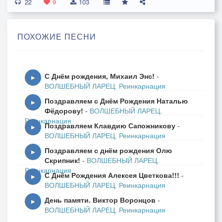
22
Он сказал: "Эльвиру
9
103
Поищи по Свету. -
Девушка что надо!"
ПОХОЖИЕ ПЕСНИ
Вняв его совету
Я искал отраду
С Днём рождения, Михаил Энс!
-
В самых дальних далях,
▶
ВОЛШЕБНЫЙ ЛАРЕЦ. Реинкарнация
В самых высших высях.
Поздравляем с Днём Рождения Наталью
И познал в деталях
▶
Фёдорову!
-
ВОЛШЕБНЫЙ ЛАРЕЦ.
Мира равновесие.
Реинкарнация
Поздравляем Клавдию Сапожникову
-
▶
ВОЛШЕБНЫЙ ЛАРЕЦ. Реинкарнация
Поздравляем с днём рождения Олю
Припев:
▶
Скрипник!
-
ВОЛШЕБНЫЙ ЛАРЕЦ.
Реинкарнация
С Днём Рождения Алексея Цветкова!!!
-
Я с сонетами Шекспира
▶
ВОЛШЕБНЫЙ ЛАРЕЦ. Реинкарнация
Подружился очень прочно.
День памяти. Виктор Воронцов
-
И отточенной рапирой
▶
ВОЛШЕБНЫЙ ЛАРЕЦ. Реинкарнация
Всех врагов колю заочно