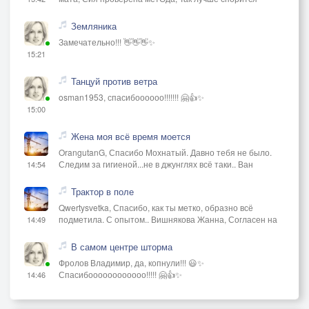
Земляника
Замечательно!!! 👋👋👋✨
15:21
Танцуй против ветра
osman1953, спасибоооооо!!!!!!! 🤗👍✨
15:00
Жена моя всё время моется
OrangutanG, Спасибо Мохнатый. Давно тебя не было.
Следим за гигиеной...не в джунглях всё таки.. Ван
14:54
Трактор в поле
Qwertysvetka, Спасибо, как ты метко, образно всё
подметила. С опытом.. Вишнякова Жанна, Согласен на
14:49
В самом центре шторма
Фролов Владимир, да, копнули!!! 😃✨
Спасибоооооооооооо!!!!! 🤗👍✨
14:46