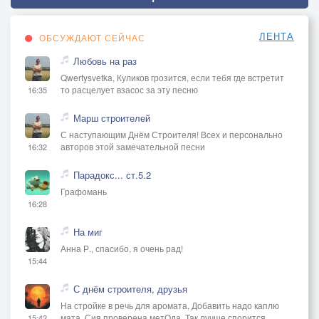
ЛЕНТА
ОБСУЖДАЮТ СЕЙЧАС
Любовь на раз
Qwertysvetka, Куликов грозится, если тебя где встретит
то расцелует взасос за эту песню
16:35
Марш строителей
С наступающим Днём Строителя! Всех и персонально
авторов этой замечательной песни
16:32
Парадокс... ст.5.2
Графомань
16:28
На миг
Анна Р., спасибо, я очень рад!
15:44
С днём строителя, друзья
На стройке в речь для аромата, Добавить надо каплю
мата, Сия проверена метОда, Так лучше спорится
15:42