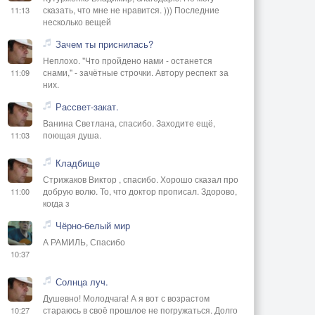
сказать, что мне не нравится. ))) Последние
11:13
несколько вещей
Зачем ты приснилась?
Неплохо. "Что пройдено нами - останется
снами," - зачётные строчки. Автору респект за
11:09
них.
Рассвет-закат.
Ванина Светлана, спасибо. Заходите ещё,
поющая душа.
11:03
Кладбище
Стрижаков Виктор , спасибо. Хорошо сказал про
добрую волю. То, что доктор прописал. Здорово,
11:00
когда з
Чёрно-белый мир
А РАМИЛЬ, Спасибо
10:37
Солнца луч.
Душевно! Молодчага! А я вот с возрастом
стараюсь в своё прошлое не погружаться. Долго
10:27