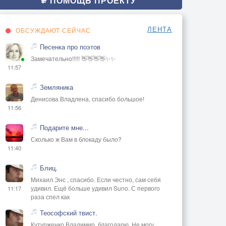
ПОМОЩЬ ПРОЕКТУ
ЛЕНТА
ОБСУЖДАЮТ СЕЙЧАС
Песенка про поэтов
Замечательно!!!!! 👋👋👋👋✨✨
11:57
Земляника
Денисова Владлена, спасибо большое!
11:56
Подарите мне...
Сколько ж Вам в блокаду было?
11:40
Блиц.
Михаил Энс , спасибо. Если честно, сам себя
удивил. Ещё больше удивил Suno. С первого
11:17
раза спел как
Теософский твист.
Кутурженко Владимир, благодарю. Не могу