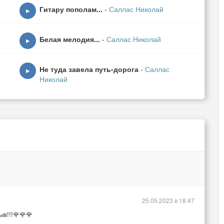
Гитару пополам...
-
Саллас Николай
▶
Белая мелодия...
-
Саллас Николай
▶
Не туда завела путь-дорога
-
Саллас
▶
Николай
25.05.2023 в 18:47
ыв!!!🌹🌹🌹