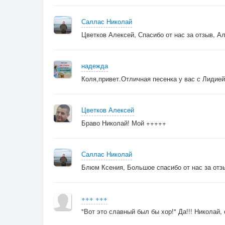
И полетела б наша песня,
С призывным кличем на простор,
Саллас Николай
На языках всех и наречьях -
Цветков Алексей, Спасибо от нас за отзыв, Ал
Вот это славный был бы хор!
надежда
3.
Коля,привет.Отличная песенка у вас с Лидией
Мы собрались бы снова вместе,
Неважно кто и где живёт,
Сюжет создали интересный,
Цветков Алексей
Слова в нём каждый разберёт.
Браво Николай! Мой +++++
Они из встреч и расставаний,
Саллас Николай
Великой нежностью в крови,
Блюм Ксения, Большое спасибо от нас за отзы
Из поцелуев и признаний,
Надежды, веры и любви.
+++ +++
ПРИПЕВ:
"Вот это славный был бы хор!" Да!!! Николай
И полетела б наша песня,