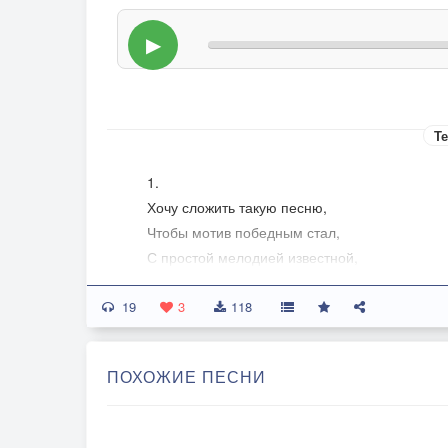
▶
Те
1.
Хочу сложить такую песню,
Чтобы мотив победным стал,
С простой мелодией известной,
И чтобы каждый подпевал.
19
3
118
С высоких гор, из поднебесья,
Морских глубин, широт полей,
ПОХОЖИЕ ПЕСНИ
Собрать весь нотный мир чудесный
Для самых преданных друзей.