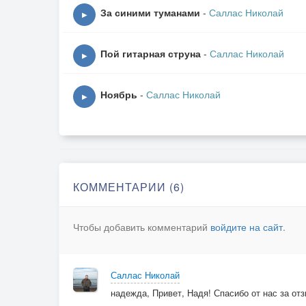
ПРИПЕВ:
За синими туманами
-
Саллас Николай
▶
И полетела б наша песня,
С призывным кличем на простор,
Пой гитарная струна
-
Саллас Николай
На языках всех и наречьях -
▶
Вот это славный был бы хор!
Ноябрь
-
Саллас Николай
▶
2.
Добро сплетается цепочкой,
Ведь для него преграды нет.
Озвучить каждый может строчку,
Добавив яркости в куплет.
КОММЕНТАРИИ (6)
Любой согреется участьем,
Чтобы добавить комментарий
войдите на сайт
.
В искусстве оставляя след.
Воспеть о нашем общем счастье,
О вечном мире на земле.
Саллас Николай
надежда, Привет, Надя! Спасибо от нас за отз
ПРИПЕВ: