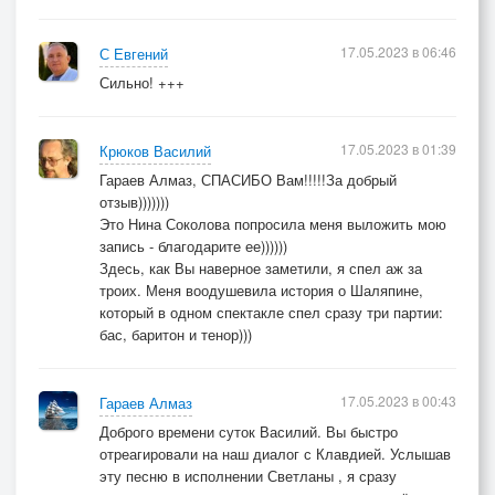
17.05.2023 в 06:46
С Евгений
Сильно! +++
17.05.2023 в 01:39
Крюков Василий
Гараев Алмаз, СПАСИБО Вам!!!!!За добрый
отзыв)))))))
Это Нина Соколова попросила меня выложить мою
запись - благодарите ее))))))
Здесь, как Вы наверное заметили, я спел аж за
троих. Меня воодушевила история о Шаляпине,
который в одном спектакле спел сразу три партии:
бас, баритон и тенор)))
17.05.2023 в 00:43
Гараев Алмаз
Доброго времени суток Василий. Вы быстро
отреагировали на наш диалог с Клавдией. Услышав
эту песню в исполнении Светланы , я сразу