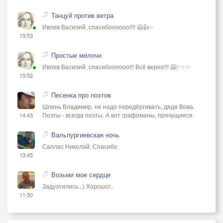
Танцуй против ветра
Ивлев Василий, спасибоооооо!!!! 🤗👍✨
15:53
Простые мелочи
Ивлев Василий, спасибоооооо!!! Всё верно!!! 🤗✨✨✨
15:52
Песенка про поэтов
Шпень Владимир, не надо передёргивать, дядя Вова.
Поэты - всегда поэты. А вот графоманы, прячущиеся
14:43
Вальпургиевская ночь
Саллас Николай, Спасибо
13:45
Возьми мое сердце
Задуэтились...) Хорошо!..
11:50