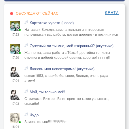
ЛЕНТА
ОБСУЖДАЮТ СЕЙЧАС
Картотека чувств (новое)
Наташа и Володя, замечательная и интересная
получилась у вас работа, друзья дорогие - и песня, и исп
17:23
Суженый ли ты мне, мой избранный? (акустика)
Жанночка, ваша работа с Тёзкой достойна теплоты
отклика и доброй хорошей оценки, дорогие! ++++))!!
17:20
Любовь моя неповторима! (акустика)
osman1953, спасибо большое, Володя, очень рада
этому!
17:04
Мой, ты только мой!
Стрижаков Виктор , Витя, приятно такое услышать,
спасибо!
17:03
Чудо
Замечательно!!!!! 👋👋👋✨
16:04