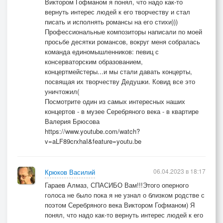
Виктором Гофманом я понял, что надо как-то
вернуть интерес людей к его творчеству и стал
писать и исполнять романсы на его стихи)))
Профессиональные композиторы написали по моей
просьбе десятки романсов, вокруг меня собралась
команда единомышленников: певиц с
консерваторским образованием,
концертмейстеры...и мы стали давать концерты,
посвящая их творчеству Дедушки. Ковид все это
уничтожил(
Посмотрите один из самых интересных наших
концертов - в музее Серебряного века - в квартире
Валерия Брюсова
https://www.youtube.com/watch?
v=aLF89crxhaI&feature=youtu.be
06.04.2023 в 18:17
Крюков Василий
Гараев Алмаз, СПАСИБО Вам!!!Этого оперного
голоса не было пока я не узнал о близком родстве с
поэтом Серебряного века Виктором Гофманом) Я
понял, что надо как-то вернуть интерес людей к его