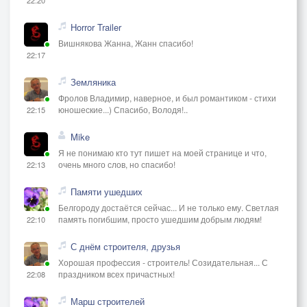
Horror Trailer
Вишнякова Жанна, Жанн спасибо!
22:17
Земляника
Фролов Владимир, наверное, и был романтиком - стихи
юношеские...) Спасибо, Володя!..
22:15
Mike
Я не понимаю кто тут пишет на моей странице и что,
очень много слов, но спасибо!
22:13
Памяти ушедших
Белгороду достаётся сейчас... И не только ему. Светлая
память погибшим, просто ушедшим добрым людям!
22:10
С днём строителя, друзья
Хорошая профессия - строитель! Созидательная... С
праздником всех причастных!
22:08
Марш строителей