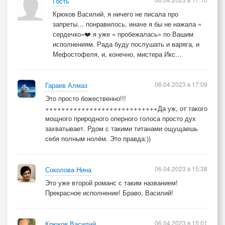
Гость
Крюков Василий, я ничего не писала про
запреты… понравилось, иначе я бы не нажала «
сердечко»❤️ я уже « пробежалась» по Вашим
исполнениям. Рада буду послушать и варяга, и
Мефостофеля, и, конечно, мистера Икс…
06.04.2023 в 17:09
Гараев Алмаз
Это просто божественно!!!
++++++++++++++++++++++++++++Да уж, от такого
мощного природного оперного голоса просто дух
захватывает. Рдом с такими титанами ощущаешь
себя полным нолём. Это правда:))
06.04.2023 в 15:38
Соколова Нина
Это уже второй романс с таким названием!
Прекрасное исполнение! Браво, Василий!
06.04.2023 в 15:01
Крюков Василий